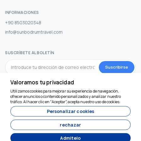
INFORMACIONES
+90 8503020348
info@sunbodrumtravel.com
SUSCRÍBETE AL BOLETÍN
Suscribirse
Valoramos tu privacidad
MEDIOS DE COMUNICACIÓN SOCIAL
Utilizamos cookies para mejorar su experiencia de navegación,
Estamos aquí para
ofrecer anuncios o contenido personalizados y analizar nuestro
ayudar
tráfico. Al hacer clic en "Aceptar", acepta nuestro uso de cookies.
Personalizar cookies
rechazar
Admitelo
Desarrollado por