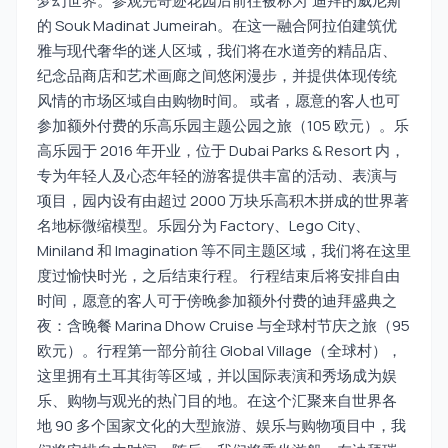
梦幻世界。参观完奇迹花园后前往被称为“迪拜的威尼斯”
的 Souk Madinat Jumeirah。在这一融合阿拉伯建筑优
雅与现代奢华的迷人区域，我们将在水道旁的精品店、
纪念品商店和艺术画廊之间悠闲漫步，并提供体现传统
风情的市场区域自由购物时间。 或者，愿意的客人也可
参加额外付费的乐高乐园主题公园之旅（105 欧元）。乐
高乐园于 2016 年开业，位于 Dubai Parks & Resort 内，
专为年轻人及心态年轻的游客提供丰富的活动、表演与
项目，园内设有由超过 2000 万块乐高积木拼成的世界著
名地标微缩模型。乐园分为 Factory、Lego City、
Miniland 和 Imagination 等不同主题区域，我们将在这里
度过愉快时光，之后结束行程。 行程结束后将安排自由
时间，愿意的客人可于傍晚参加额外付费的迪拜盛典之
夜：含晚餐 Marina Dhow Cruise 与全球村节庆之旅（95
欧元）。行程第一部分前往 Global Village（全球村），
这里拥有土耳其街等区域，并以国际表演和秀场成为娱
乐、购物与观光的热门目的地。在这个汇聚来自世界各
地 90 多个国家文化的大型旅游、娱乐与购物项目中，我