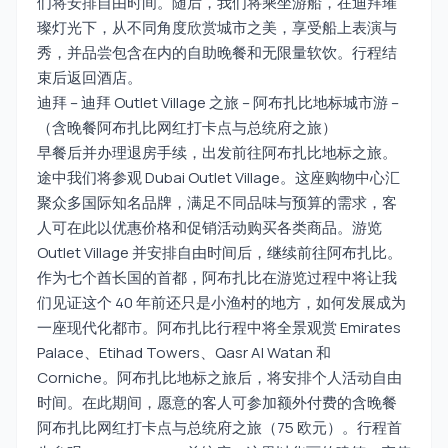
们将安排自由时间。随后，我们将乘坐游船，在迪拜璀
璨灯光下，从不同角度欣赏城市之美，享受船上表演与
秀，并品尝包含在内的自助晚餐和无限量软饮。行程结
束后返回酒店。
迪拜 – 迪拜 Outlet Village 之旅 – 阿布扎比地标城市游 –
（含晚餐阿布扎比网红打卡点与总统府之旅）
早餐后并办理退房手续，出发前往阿布扎比地标之旅。
途中我们将参观 Dubai Outlet Village。这座购物中心汇
聚众多国际知名品牌，满足不同品味与预算的需求，客
人可在此以优惠价格和促销活动购买各类商品。游览
Outlet Village 并安排自由时间后，继续前往阿布扎比。
作为七个酋长国的首都，阿布扎比在游览过程中将让我
们见证这个 40 年前还只是小渔村的地方，如何发展成为
一座现代化都市。阿布扎比行程中将全景观赏 Emirates
Palace、Etihad Towers、Qasr Al Watan 和
Corniche。阿布扎比地标之旅后，将安排个人活动自由
时间。在此期间，愿意的客人可参加额外付费的含晚餐
阿布扎比网红打卡点与总统府之旅（75 欧元）。行程首