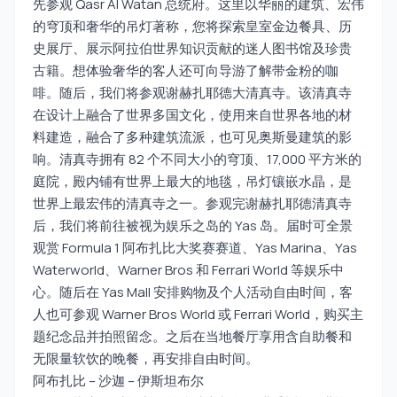
先参观 Qasr Al Watan 总统府。这里以华丽的建筑、宏伟
的穹顶和奢华的吊灯著称，您将探索皇室金边餐具、历
史展厅、展示阿拉伯世界知识贡献的迷人图书馆及珍贵
古籍。想体验奢华的客人还可向导游了解带金粉的咖
啡。随后，我们将参观谢赫扎耶德大清真寺。该清真寺
在设计上融合了世界多国文化，使用来自世界各地的材
料建造，融合了多种建筑流派，也可见奥斯曼建筑的影
响。清真寺拥有 82 个不同大小的穹顶、17,000 平方米的
庭院，殿内铺有世界上最大的地毯，吊灯镶嵌水晶，是
世界上最宏伟的清真寺之一。参观完谢赫扎耶德清真寺
后，我们将前往被视为娱乐之岛的 Yas 岛。届时可全景
观赏 Formula 1 阿布扎比大奖赛赛道、Yas Marina、Yas
Waterworld、Warner Bros 和 Ferrari World 等娱乐中
心。随后在 Yas Mall 安排购物及个人活动自由时间，客
人也可参观 Warner Bros World 或 Ferrari World，购买主
题纪念品并拍照留念。之后在当地餐厅享用含自助餐和
无限量软饮的晚餐，再安排自由时间。
阿布扎比 – 沙迦 – 伊斯坦布尔