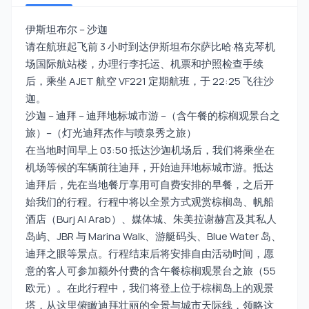
伊斯坦布尔 – 沙迦
请在航班起飞前 3 小时到达伊斯坦布尔萨比哈·格克琴机
场国际航站楼，办理行李托运、机票和护照检查手续
后，乘坐 AJET 航空 VF221 定期航班，于 22:25 飞往沙
迦。
沙迦 – 迪拜 – 迪拜地标城市游 –（含午餐的棕榈观景台之
旅）–（灯光迪拜杰作与喷泉秀之旅）
在当地时间早上 03:50 抵达沙迦机场后，我们将乘坐在
机场等候的车辆前往迪拜，开始迪拜地标城市游。抵达
迪拜后，先在当地餐厅享用可自费安排的早餐，之后开
始我们的行程。行程中将以全景方式观赏棕榈岛、帆船
酒店（Burj Al Arab）、媒体城、朱美拉谢赫宫及其私人
岛屿、JBR 与 Marina Walk、游艇码头、Blue Water 岛、
迪拜之眼等景点。行程结束后将安排自由活动时间，愿
意的客人可参加额外付费的含午餐棕榈观景台之旅（55
欧元）。在此行程中，我们将登上位于棕榈岛上的观景
塔，从这里俯瞰迪拜壮丽的全景与城市天际线，领略这