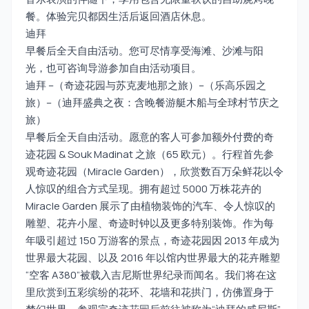
餐。体验完贝都因生活后返回酒店休息。
迪拜
早餐后全天自由活动。您可尽情享受海滩、沙滩与阳
光，也可咨询导游参加自由活动项目。
迪拜 –（奇迹花园与苏克麦地那之旅）–（乐高乐园之
旅）–（迪拜盛典之夜：含晚餐游艇木船与全球村节庆之
旅）
早餐后全天自由活动。愿意的客人可参加额外付费的奇
迹花园 & Souk Madinat 之旅（65 欧元）。行程首先参
观奇迹花园（Miracle Garden），欣赏数百万朵鲜花以令
人惊叹的组合方式呈现。拥有超过 5000 万株花卉的
Miracle Garden 展示了由植物装饰的汽车、令人惊叹的
雕塑、花卉小屋、奇迹时钟以及更多特别装饰。作为每
年吸引超过 150 万游客的景点，奇迹花园因 2013 年成为
世界最大花园、以及 2016 年以馆内世界最大的花卉雕塑
“空客 A380”被载入吉尼斯世界纪录而闻名。我们将在这
里欣赏到五彩缤纷的花环、花墙和花拱门，仿佛置身于