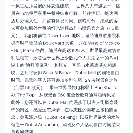
一象征迪拜发展的标志性建筑——世界八大奇迹之一。随
后在当地餐厅享用午餐并结束行程，前往酒店。抵达酒
店后办理入住，并留有休息时间。傍晚时分，愿意的客
人可参加额外付费的灯光迪拜杰作与喷泉秀之旅（45 欧
元）。我们将前往 Downtown 地区，途经迪拜歌剧院和
拥有时尚场所的 Boulevard 大道，并在 Wing of Mexico
– Burj Plaza 停留。随后在高达 828 米、世界最高建筑哈
利法塔前，欣赏位于世界上少数几个人工湖之一的 Burj
湖上的“迪拜喷泉秀”，其灯光、音乐与水幕表演交相辉
映。之后将安排 Souk Al Bahar – Dubai Mall 的购物自由
时间。愿意的客人还可参加哈利法塔 124 层观景台之旅
（门票 55 欧元），乘坐世界最快电梯登上 Burj Khalifa
At The Top，从观景台 360 度全景欣赏迪拜独特风光。
此外，您还可以在 Dubai Mall 内漫步于以唐人街概念装
饰的街区，感受远东风情，在标志性的瀑布区域拍照留
念，参观溜冰场（Dubai Ice Ring）以及世界最大的水族
馆之一 Dubai Aquarium。购物及个人活动自由时间结束
后返回酒店。