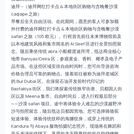
迪拜 –（迪拜网红打卡点 & 本地街区购物与含晚餐沙漠
сафари 之旅）
早餐后全天自由活动。在此期间，愿意的客人可参加额
外付费的迪拜网红打卡点 & 本地街区购物与含晚餐沙漠
safari 之旅（105 欧元）。行程首先前往未来博物馆前及
以本地建筑风格和集市闻名的 Al Seef 区进行全景拍照留
念。随后乘坐传统 abra 小船横渡迪拜湾，抵达商业核心
地带 Baniyas/Deira 区，参观黄金、香料、椰枣及电子产
品市场。在这些区域安排自由时间时，您可向导游咨询
价格合理且可靠的购物点。接着前往被称为迪拜老城区
的 Bur Dubai 区。在保留石油开发前时代印记的
Bastakiya 街区，我们将探索传统狭窄街巷、贝都因人街
区以及 Meena 集市。自由时间后，进入行程最后部分
——沙漠 safari 项目。途中将体验令人难忘的沙漠越野冲
沙与拍照留念，随后抵达贝都因营地。您可选择骑骆驼
短途体验、体验传统纹样的海娜纹身，或穿上传统的
Kandura 与 Abaya 服饰拍摄纪念照片。现场将在舞蹈和
音乐表演的伴随下，享用包含无限量软饮的自助烧烤晚