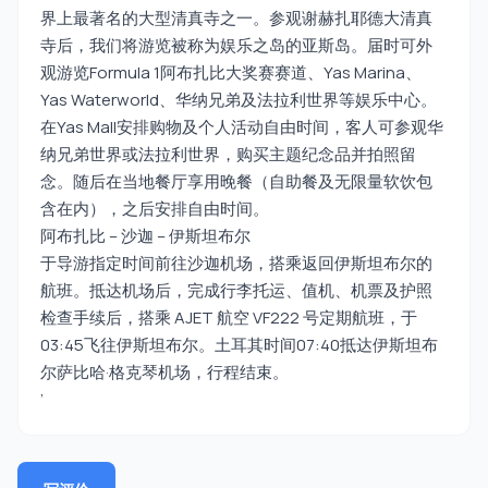
界上最著名的大型清真寺之一。参观谢赫扎耶德大清真
寺后，我们将游览被称为娱乐之岛的亚斯岛。届时可外
观游览Formula 1阿布扎比大奖赛赛道、Yas Marina、
Yas Waterworld、华纳兄弟及法拉利世界等娱乐中心。
在Yas Mall安排购物及个人活动自由时间，客人可参观华
纳兄弟世界或法拉利世界，购买主题纪念品并拍照留
念。随后在当地餐厅享用晚餐（自助餐及无限量软饮包
含在内），之后安排自由时间。
阿布扎比 – 沙迦 – 伊斯坦布尔
于导游指定时间前往沙迦机场，搭乘返回伊斯坦布尔的
航班。抵达机场后，完成行李托运、值机、机票及护照
检查手续后，搭乘 AJET 航空 VF222 号定期航班，于
03:45飞往伊斯坦布尔。土耳其时间07:40抵达伊斯坦布
尔萨比哈·格克琴机场，行程结束。
’