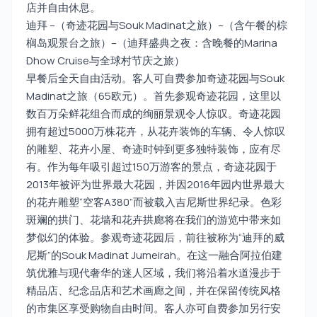
店并自由休息。
迪拜 –（奇迹花园与Souk Madinat之旅）–（含午餐的棕
榈岛观景台之旅）–（迪拜盛典之夜：含晚餐的Marina
Dhow Cruise与全球村节庆之旅）
早餐后全天自由活动。客人可自费参加奇迹花园与Souk
Madinat之旅（65欧元）。首先参观奇迹花园，这里以
数百万朵鲜花组合而成的绚丽景观令人惊叹。奇迹花园
拥有超过5000万株花卉，从花卉装饰的车辆、令人惊叹
的雕塑、花卉小屋、奇迹时钟到更多独特装饰，应有尽
有。作为每年吸引超过150万游客的景点，奇迹花园于
2013年被评为世界最大花园，并因2016年园内世界最大
的花卉雕塑“空客A380”而被载入吉尼斯世界纪录。色彩
斑斓的拱门、花墙和花卉拱廊将在我们的游览中带来如
梦似幻的体验。参观奇迹花园后，前往被称为“迪拜的威
尼斯”的Souk Madinat Jumeirah。在这一融合阿拉伯建
筑优雅与现代奢华的迷人区域，我们将沿着水道漫步于
精品店、纪念品店和艺术画廊之间，并在保留传统风格
的市集区享受购物自由时间。客人亦可自费参加另行安