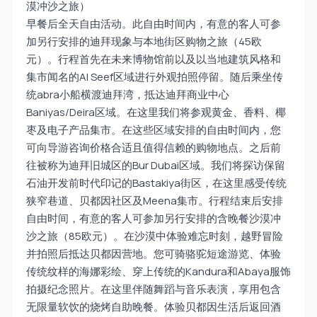
漠冲沙之旅）
早餐后全天自由活动。此自由时间内，有意的客人可参
加另行安排的迪拜现象与本地街区购物之旅（45欧
元）。行程首先在未来博物馆前以及以当地建筑风格和
集市闻名的Al Seef区域进行外观拍照停留。随后乘坐传
统abra小船横渡迪拜湾，抵达迪拜商业中心
Baniyas/Deira区域。在这里我们将参观黄金、香料、椰
枣及电子产品集市。在这些区域安排的自由时间内，您
可向导游咨询价格合适且值得信赖的购物地点。之后前
往被称为迪拜旧城区的Bur Dubai区域。我们将探访保留
石油开发前时代印记的Bastakiya街区，在这里感受传统
狭窄巷道、贝都因社区及Meena集市。行程结束后安排
自由时间，有意的客人可参加另行安排的含晚餐沙漠冲
沙之旅（85欧元）。在沙漠中体验难忘时刻，越野冒险
并拍照后抵达贝都因营地。您可骑骆驼短途游览、体验
传统纹样的海娜彩绘、穿上传统的Kandura和Abaya服饰
拍摄纪念照片。在这里伴随舞蹈与音乐表演，享用包含
无限量软饮的烧烤自助晚餐。体验贝都因生活后返回酒