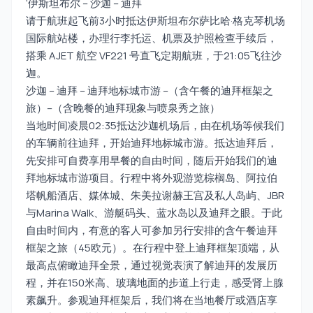
‘伊斯坦布尔 – 沙迦 – 迪拜
请于航班起飞前3小时抵达伊斯坦布尔萨比哈·格克琴机场
国际航站楼，办理行李托运、机票及护照检查手续后，
搭乘 AJET 航空 VF221 号直飞定期航班，于21:05飞往沙
迦。
沙迦 – 迪拜 – 迪拜地标城市游 –（含午餐的迪拜框架之
旅）–（含晚餐的迪拜现象与喷泉秀之旅）
当地时间凌晨02:35抵达沙迦机场后，由在机场等候我们
的车辆前往迪拜，开始迪拜地标城市游。抵达迪拜后，
先安排可自费享用早餐的自由时间，随后开始我们的迪
拜地标城市游项目。行程中将外观游览棕榈岛、阿拉伯
塔帆船酒店、媒体城、朱美拉谢赫王宫及私人岛屿、JBR
与Marina Walk、游艇码头、蓝水岛以及迪拜之眼。于此
自由时间内，有意的客人可参加另行安排的含午餐迪拜
框架之旅（45欧元）。在行程中登上迪拜框架顶端，从
最高点俯瞰迪拜全景，通过视觉表演了解迪拜的发展历
程，并在150米高、玻璃地面的步道上行走，感受肾上腺
素飙升。参观迪拜框架后，我们将在当地餐厅或酒店享