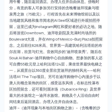
用午餐，随后返回酒店。办理入住并自由休息。傍晚时
分，有意的客人可参加另行安排的含晚餐迪拜现象与喷
泉秀之旅（75欧元）。行程首先在未来博物馆前以及以
当地建筑风格和集市闻名的Al Seef区域进行外观拍照停
留，这里已成为Instagram网红和爱好者的必访之地。随
后将游览Downtown、迪拜歌剧院及充满时尚场所的
Boulevard大道，并在Wing of Mexico–Burj Plaza拍照留
念。之后前往828米高、世界第一高建筑哈利法塔前的布
尔吉湖，欣赏与灯光、音效同步的“迪拜喷泉秀”。随后在
Souk Al Bahar–迪拜购物中心自由购物。想参加的客人还
可自费55欧元登上哈利法塔124层，乘坐世界最快电梯之
一，从观景台以360度全景欣赏迪拜的独特风光——哈利
法塔At The Top项目。另可在迪拜购物中心内漫步于以
唐人街概念装饰的街区，感受远东风情，在标志性瀑布
区拍照留念，还可看到溜冰场（Dubai Ice Ring）及世界
最大的水族馆之一迪拜水族馆。购物及个人活动自由时
间结束后返回酒店。办理入住并自由休息。
迪拜 –（迪拜现象与本地街区购物之旅）–（含晚餐的沙