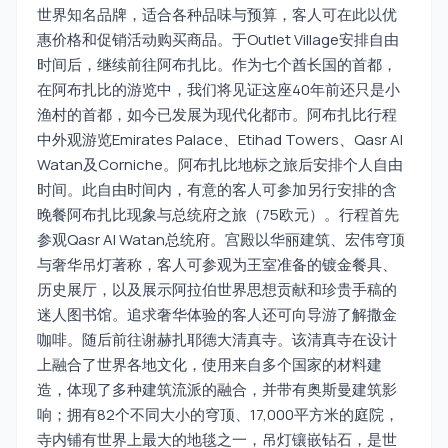
世界知名品牌，适合各种品味与预算，客人可在此以优
惠价格和促销活动购买商品。于Outlet Village安排自由
时间后，继续前往阿布扎比。作为七个酋长国的首都，
在阿布扎比的游览中，我们将见证这座40年前还只是小
渔村的首都，如今已发展为现代化都市。阿布扎比行程
中外观游览Emirates Palace、Etihad Towers、Qasr Al
Watan及Corniche。阿布扎比地标之旅后安排个人自由
时间。此自由时间内，有意的客人可参加另行安排的含
晚餐阿布扎比现象与总统府之旅（75欧元）。行程首先
参观Qasr Al Watan总统府。宫殿以华丽建筑、宏伟穹顶
与奢华吊灯著称，客人可参观为王室准备的镀金餐具、
历史展厅，以及展示阿拉伯世界思想贡献和珍贵手稿的
迷人图书馆。追求奢华体验的客人还可向导游了解撒金
咖啡。随后前往谢赫扎耶德大清真寺。该清真寺在设计
上融合了世界各地文化，使用来自多个国家的材料建
造，体现了多种建筑流派的融合，并带有奥斯曼建筑影
响；拥有82个不同大小的穹顶、17,000平方米的庭院，
寺内铺有世界上最大的地毯之一，吊灯镶嵌钻石，是世