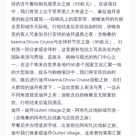
排的含午餐棕榈岛观景台之旅（55欧元）。在该项目
中，我们将登上位于世界第八大奇迹之一、象征迪拜发
展的标志性建筑——棕榈岛上的观景塔，俯瞰迪拜的壮丽
全景和城市天际线。行程结束后安排自由时间，傍晚有
意的客人可参加另行安排的迪拜盛典之夜：含晚餐的
Marina Dhow Cruise与全球村节庆之旅（95欧元）。行
程第一部分参观全球村，这里拥有包括土耳其街在内的
国际表演与秀场，是娱乐、购物与观光的热门中心之
一。在这个将来自世界各地约90多个国家文化汇聚一地
的大型旅游、娱乐与购物项目中，我们将安排自由时
间。随后进行迪拜Marina Dhow Cruise游船之旅，在灯
火辉煌的迪拜夜景下，一边欣赏船上表演与秀，一边从
不同角度观赏迪拜之美；游船含自助晚餐及无限量软
饮。行程结束后返回酒店。
迪拜 – 迪拜Outlet Village之旅 – 阿布扎比地标城市游 –
（含晚餐的阿布扎比现象与总统府之旅）
早餐后并办理退房手续，出发前往阿布扎比地标之旅。
途中我们将参观迪拜Outlet Village。这座奥特莱斯汇聚