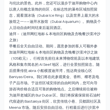
与伦比的景色。此外，您还可以漫步于迪拜购物中心内
以唐人街概念装饰的街区，在标志性的瀑布区域拍照留
念，观看溜冰场（Dubai Ice Ring）以及世界上最大的水
族馆之一——迪拜水族馆（Dubai Aquarium）。购物及个
人活动自由时间结束后返回酒店。
迪拜 –（迪拜网红地标 & 本地街区购物及含晚餐沙漠冲沙
之旅）
早餐后全天自由活动。期间，愿意参加的客人可额外参
加迪拜网红地标 & 本地街区购物及含晚餐沙漠冲沙之旅
（105欧元）。行程首先前往未来博物馆前及以本地建筑
风格和集市闻名的 Al Seef 地区，进行全景拍照留念。随
后搭乘传统 abra 小船横渡迪拜湾，抵达商业核心区
Baniyas/Deira。我们将在此参观黄金、香料、椰枣及电
子产品市场。于这些区域安排的自由时间内，您可向导
游咨询价格合适且可靠的购物地点。之后继续前往被称
为迪拜老城区的 Bur Dubai 区。我们将探索保留前石油时
代痕迹的 Bastakiya 街区，欣赏传统小巷、贝都因社区及
Meena 市场。随后安排自由活动。行程最后进行沙漠冲