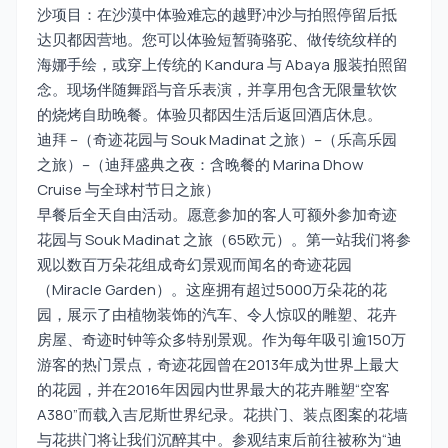
沙项目：在沙漠中体验难忘的越野冲沙与拍照停留后抵
达贝都因营地。您可以体验短暂骑骆驼、做传统纹样的
海娜手绘，或穿上传统的 Kandura 与 Abaya 服装拍照留
念。现场伴随舞蹈与音乐表演，并享用包含无限量软饮
的烧烤自助晚餐。体验贝都因生活后返回酒店休息。
迪拜 –（奇迹花园与 Souk Madinat 之旅）–（乐高乐园
之旅）–（迪拜盛典之夜：含晚餐的 Marina Dhow
Cruise 与全球村节日之旅）
早餐后全天自由活动。愿意参加的客人可额外参加奇迹
花园与 Souk Madinat 之旅（65欧元）。第一站我们将参
观以数百万朵花组成奇幻景观而闻名的奇迹花园
（Miracle Garden）。这座拥有超过5000万朵花的花
园，展示了由植物装饰的汽车、令人惊叹的雕塑、花卉
房屋、奇迹时钟等众多特别景观。作为每年吸引逾150万
游客的热门景点，奇迹花园曾在2013年成为世界上最大
的花园，并在2016年因园内世界最大的花卉雕塑“空客
A380”而载入吉尼斯世界纪录。花拱门、装点图案的花墙
与花拱门将让我们沉醉其中。参观结束后前往被称为“迪