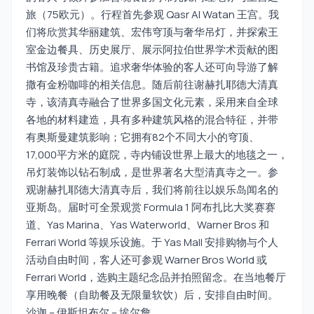
旅（75欧元）。行程首先参观 Qasr Al Watan 王宫。我
们将欣赏其华丽建筑、宏伟穹顶与奢华吊灯，并探索王
室金边餐具、历史展厅、展示阿拉伯世界学术贡献的图
书馆及珍贵古籍。追求奢华体验的客人还可向导游了解
撒有金粉咖啡的相关信息。随后前往谢赫扎耶德大清真
寺，该清真寺融合了世界多国文化元素，采用来自全球
各地的材料建造，具有多种建筑风格的混合特征，并带
有奥斯曼建筑影响；它拥有82个不同大小的穹顶、
17,000平方米的庭院，寺内铺设世界上最大的地毯之一，
吊灯装饰以钻石制成，是世界著名大型清真寺之一。参
观谢赫扎耶德大清真寺后，我们将前往以娱乐岛闻名的
亚斯岛。届时可全景观赏 Formula 1 阿布扎比大奖赛赛
道、Yas Marina、Yas Waterworld、Warner Bros 和
Ferrari World 等娱乐设施。于 Yas Mall 安排购物与个人
活动自由时间，客人还可参观 Warner Bros World 或
Ferrari World，选购主题纪念品并拍照留念。在当地餐厅
享用晚餐（自助餐及无限量软饮）后，安排自由时间。
沙迦 – 伊斯坦布尔 – 埃尔詹