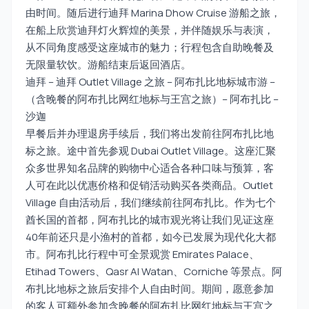
由时间。随后进行迪拜 Marina Dhow Cruise 游船之旅，
在船上欣赏迪拜灯火辉煌的美景，并伴随娱乐与表演，
从不同角度感受这座城市的魅力；行程包含自助晚餐及
无限量软饮。游船结束后返回酒店。
迪拜 – 迪拜 Outlet Village 之旅 – 阿布扎比地标城市游 –
（含晚餐的阿布扎比网红地标与王宫之旅）– 阿布扎比 –
沙迦
早餐后并办理退房手续后，我们将出发前往阿布扎比地
标之旅。途中首先参观 Dubai Outlet Village。这座汇聚
众多世界知名品牌的购物中心适合各种口味与预算，客
人可在此以优惠价格和促销活动购买各类商品。Outlet
Village 自由活动后，我们继续前往阿布扎比。作为七个
酋长国的首都，阿布扎比的城市观光将让我们见证这座
40年前还只是小渔村的首都，如今已发展为现代化大都
市。阿布扎比行程中可全景观赏 Emirates Palace、
Etihad Towers、Qasr Al Watan、Corniche 等景点。阿
布扎比地标之旅后安排个人自由时间。期间，愿意参加
的客人可额外参加含晚餐的阿布扎比网红地标与王宫之