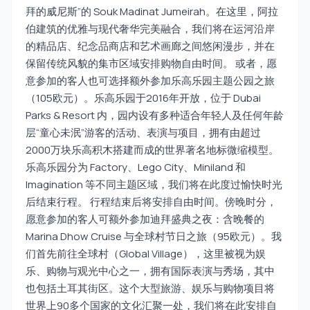
拜的威尼斯”的 Souk Madinat Jumeirah。在这里，阿拉
伯建筑的优雅与现代奢华完美融合，我们将在运河沿岸
的精品店、纪念品商店和艺术画廊之间悠闲漫步，并在
保留传统风貌的集市区域安排购物自由时间。 或者，愿
意参加的客人也可选择额外参加乐高乐园主题公园之旅
（105欧元）。乐高乐园于2016年开放，位于 Dubai
Parks & Resort 内，园内设有多种适合年轻人及任何年龄
层“童心未泯”游客的活动、表演与项目，拥有由超过
2000万块乐高积木搭建而成的世界著名地标微缩模型。
乐高乐园分为 Factory、Lego City、Miniland 和
Imagination 等不同主题区域，我们将在此度过愉快时光
后结束行程。 行程结束后将安排自由时间。傍晚时分，
愿意参加的客人可额外参加迪拜盛典之夜：含晚餐的
Marina Dhow Cruise 与全球村节日之旅（95欧元）。我
们首先前往全球村（Global Village），这里被视为娱
乐、购物与观光中心之一，拥有国际表演与秀场，其中
也包括土耳其街区。这个大型旅游、娱乐与购物项目将
世界上90多个国家的文化汇聚一处，我们将在此安排自