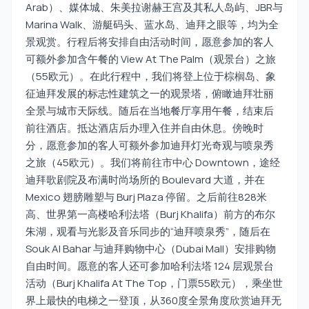
Arab）、媒体城、朱美拉谢赫王宫及其私人岛屿、JBR与
Marina Walk、游艇码头、蓝水岛、迪拜之眼等，均为全
景观赏。行程后将安排自由活动时间，愿意参加的客人
可额外参加含午餐的 View At The Palm（观景台）之旅
（55欧元）。在此行程中，我们将登上位于棕榈岛、象
征迪拜发展的标志性建筑之一的观景塔，俯瞰迪拜壮丽
全景与城市天际线。随后在当地餐厅享用午餐，结束后
前往酒店。抵达酒店后办理入住并自由休息。傍晚时
分，愿意参加的客人可额外参加迪拜灯光奇观与喷泉秀
之旅（45欧元）。我们将前往市中心 Downtown，途经
迪拜歌剧院及布满时尚场所的 Boulevard 大道，并在
Mexico 翅膀雕塑与 Burj Plaza 停留。之后前往828米
高、世界第一高楼哈利法塔（Burj Khalifa）前方的布尔
朱湖，观看与光影及音乐同步的“迪拜喷泉秀”，随后在
Souk Al Bahar 与迪拜购物中心（Dubai Mall）安排购物
自由时间。愿意的客人还可参加哈利法塔 124 层观景台
活动（Burj Khalifa At The Top，门票55欧元），乘坐世
界上最快的电梯之一登顶，从360度全景角度欣赏迪拜无