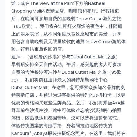
滩；或在The View at the Palm下方的Nakheel
Shopping Mall内逛精品店、咖啡馆和餐厅。行程结束
后，在晚间可参加自费的含晚餐Dhow Cruise游船之旅
（85欧元）。我们将在迪拜灯火辉煌的夜色中，伴随船
上的娱乐表演，从不同角度欣赏这座城市的美景，并享
用包含自助晚餐及无限量软饮的迪拜Dhow Cruise游船体
验。行程结束后返回酒店。
迪拜 – （含晚餐的沙漠冲沙与Dubai Outlet Mall之旅）
早餐后安排全天自由活动。午后，感兴趣的客人可参加
自费的含晚餐沙漠冲沙与Dubai Outlet Mall之旅（95欧
元）。我们将前往迪拜最大的奥特莱斯购物中心——
Dubai Outlet Mall。在这里，您可探索众多知名品牌的奥
特莱斯门店，并通过为游客提供的特别Plus折扣卡，以更
优惠的价格购买这些品牌商品。之后，我们将乘坐4x4越
野车前往沙漠冲沙。途中可体验难忘的沙漠驰骋与拍照
停留，随后抵达贝都因营地。您可以选择短暂骑骆驼、
体验传统图案的海娜手绘、身着阿拉伯地区传统的
Kandura与Abaya服装拍摄纪念照片。在这里，我们将在