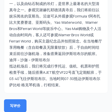
一，以及由钻石制成的吊灯，是世界上最著名的大型清
真寺之一。参观完谢赫扎耶德清真寺后，我们将前往以
娱乐闻名的亚斯岛。沿途可从外观参观Formula 1阿布扎
比大奖赛赛道、亚斯码头、Yas Waterworld、Warner
Bros和Ferrari World等娱乐中心。Yas Mall购物及个人活
动自由时间内，客人还可参观Warner Bros World或
Ferrari World，购买主题纪念品并拍照留念。在当地餐厅
享用晚餐（含自助餐及无限量软饮）后，于自由时间结
束后前往沙迦机场，准备搭乘返回伊斯坦布尔的航班。
迪拜 – 沙迦 – 伊斯坦布尔
抵达机场后，我们将完成行李托运、值机、机票和护照
检查手续，随后搭乘AJET航空VF22号直飞定期航班，于
03:40飞往伊斯坦布尔。当地时间07:30抵达伊斯坦布尔
萨比哈·格克琴机场，行程结束。
写评价