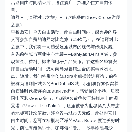
活动自由时间结束后，送往酒店，办理入住并自由休
息。
迪拜 – （迪拜对比之旅） – （含晚餐的Dhow Cruise游船
之旅）
早餐后安排全天自由活动。此自由时间内，感兴趣的客
人可参加自费的迪拜对比之旅（55欧元）。在迪拜对比
之旅中，我们将一同感受这座城市的现代与传统风貌。
首先前往城市商业中心地带——Baniyas/Deira区域，参
观黄金、香料、椰枣和电子产品集市。在这些区域将安
排自由活动时间，您可向导游咨询适合的实惠购物地
点。随后，我们将乘坐传统abra小船横渡迪拜湾，前往
被称为迪拜旧城区的Bur Dubai区域。我们将探索保留着
前石油时代痕迹的Bastakiya街区，感受传统小巷、贝都
因街区和Meena集市。行程继续前往位于棕榈岛上的观
景塔（View at the Palm），这座被誉为世界第八大奇迹
的地标可让您俯瞰迪拜全景与城市天际线。此处也安排
自由时间，您可在棕榈岛区域的West Beach度过美好时
光，前往海滩俱乐部、咖啡馆和餐厅，尽享泳池与沙