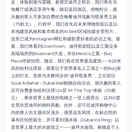
走，体验刺激与震撼。参观完迪拜之框后，我们将在当
地餐厅或酒店享用午餐，随后返回酒店。傍晚时分，感
兴趣的客人可参加自费的含晚餐迪拜现象与喷泉秀之旅
（75欧元）。行程中，我们首先在未来博物馆前以及以
本地建筑风格和集市闻名的Al Seef区域拍摄全景照片，
这里已成为Instagram网红和摄影爱好者的必访之地。接
着，我们将看到Downtown、迪拜歌剧院以及汇聚众多
高端场所的Boulevard大道，并在Mexico之翼 – Burj
Plaza停留拍照。随后，我们将在世界最高建筑——828米
高的哈利法塔前，观看位于世界著名人工湖之一的Burj湖
上的灯光、音效与水舞同步的“迪拜喷泉秀”，之后前往
Souk Al Bahar – Dubai Mall购物自由活动。感兴趣的客人
还可自费参加哈利法塔124层“At The Top”体验（55欧
元），乘坐世界上最快的电梯之一登上观景台，以360度
全景欣赏迪拜的独特风貌。此外，还可在迪拜购物中心
内的唐人街主题街区漫步，感受远东风情，在标志性的
瀑布区拍照留念，并可看到溜冰场（Dubai Ice Ring）以
及世界上最大的水族馆之一——迪拜水族馆。购物及个人