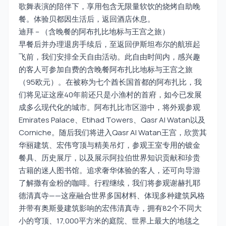
歌舞表演的陪伴下，享用包含无限量软饮的烧烤自助晚
餐。体验贝都因生活后，返回酒店休息。
迪拜 – （含晚餐的阿布扎比地标与王宫之旅）
早餐后并办理退房手续后，至返回伊斯坦布尔的航班起
飞前，我们安排全天自由活动。此自由时间内，感兴趣
的客人可参加自费的含晚餐阿布扎比地标与王宫之旅
（95欧元）。在被称为七个酋长国首都的阿布扎比，我
们将见证这座40年前还只是小渔村的首府，如今已发展
成多么现代化的城市。阿布扎比市区游中，将外观参观
Emirates Palace、Etihad Towers、Qasr Al Watan以及
Corniche。随后我们将进入Qasr Al Watan王宫，欣赏其
华丽建筑、宏伟穹顶与精美吊灯，参观王室专用的镀金
餐具、历史展厅，以及展示阿拉伯世界知识贡献和珍贵
古籍的迷人图书馆。追求奢华体验的客人，还可向导游
了解撒有金粉的咖啡。行程继续，我们将参观谢赫扎耶
德清真寺——这座融合世界多国材料、体现多种建筑风格
并带有奥斯曼建筑影响的宏伟清真寺，拥有82个不同大
小的穹顶、17,000平方米的庭院、世界上最大的地毯之