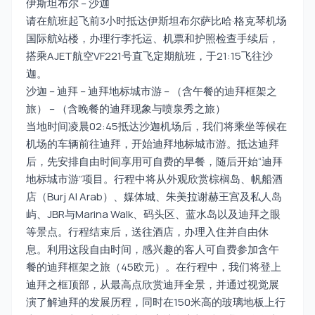
伊斯坦布尔 – 沙迦
请在航班起飞前3小时抵达伊斯坦布尔萨比哈·格克琴机场
国际航站楼，办理行李托运、机票和护照检查手续后，
搭乘AJET航空VF221号直飞定期航班，于21:15飞往沙
迦。
沙迦 – 迪拜 – 迪拜地标城市游 – （含午餐的迪拜框架之
旅） – （含晚餐的迪拜现象与喷泉秀之旅）
当地时间凌晨02:45抵达沙迦机场后，我们将乘坐等候在
机场的车辆前往迪拜，开始迪拜地标城市游。抵达迪拜
后，先安排自由时间享用可自费的早餐，随后开始“迪拜
地标城市游”项目。行程中将从外观欣赏棕榈岛、帆船酒
店（Burj Al Arab）、媒体城、朱美拉谢赫王宫及私人岛
屿、JBR与Marina Walk、码头区、蓝水岛以及迪拜之眼
等景点。行程结束后，送往酒店，办理入住并自由休
息。利用这段自由时间，感兴趣的客人可自费参加含午
餐的迪拜框架之旅（45欧元）。在行程中，我们将登上
迪拜之框顶部，从最高点欣赏迪拜全景，并通过视觉展
演了解迪拜的发展历程，同时在150米高的玻璃地板上行