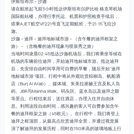
伊斯坦布尔 – 沙迦
请在航班起飞前3小时抵达伊斯坦布尔萨比哈·格克琴机场
国际航站楼，办理行李托运、机票和护照检查手续后，
搭乘AJET航空VF221号直飞定期航班，于21:15飞往沙
迦。
沙迦 – 迪拜 – 迪拜地标城市游 – （含午餐的迪拜框架之
旅） – （含晚餐的迪拜现象与喷泉秀之旅）
当地时间凌晨02:45抵达沙迦机场后，我们将乘坐等候在
机场的车辆前往迪拜，开始迪拜地标城市游。抵达迪拜
后，先安排自由时间享用可自费的早餐，随后开始“迪拜
地标城市游”项目。行程中将从外观欣赏棕榈岛、帆船酒
店（Burj Al Arab）、媒体城、朱美拉谢赫王宫及私人岛
屿、JBR与Marina Walk、码头区、蓝水岛以及迪拜之眼
等景点。行程结束后，送往酒店，办理入住并自由休
息。利用这段自由时间，感兴趣的客人可自费参加含午
餐的迪拜框架之旅（45欧元）。在行程中，我们将登上
迪拜之框顶部，从最高点欣赏迪拜全景，并通过视觉展
演了解迪拜的发展历程，同时在150米高的玻璃地板上行