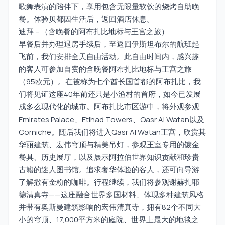
歌舞表演的陪伴下，享用包含无限量软饮的烧烤自助晚
餐。体验贝都因生活后，返回酒店休息。
迪拜 – （含晚餐的阿布扎比地标与王宫之旅）
早餐后并办理退房手续后，至返回伊斯坦布尔的航班起
飞前，我们安排全天自由活动。此自由时间内，感兴趣
的客人可参加自费的含晚餐阿布扎比地标与王宫之旅
（95欧元）。在被称为七个酋长国首都的阿布扎比，我
们将见证这座40年前还只是小渔村的首府，如今已发展
成多么现代化的城市。阿布扎比市区游中，将外观参观
Emirates Palace、Etihad Towers、Qasr Al Watan以及
Corniche。随后我们将进入Qasr Al Watan王宫，欣赏其
华丽建筑、宏伟穹顶与精美吊灯，参观王室专用的镀金
餐具、历史展厅，以及展示阿拉伯世界知识贡献和珍贵
古籍的迷人图书馆。追求奢华体验的客人，还可向导游
了解撒有金粉的咖啡。行程继续，我们将参观谢赫扎耶
德清真寺——这座融合世界多国材料、体现多种建筑风格
并带有奥斯曼建筑影响的宏伟清真寺，拥有82个不同大
小的穹顶、17,000平方米的庭院、世界上最大的地毯之