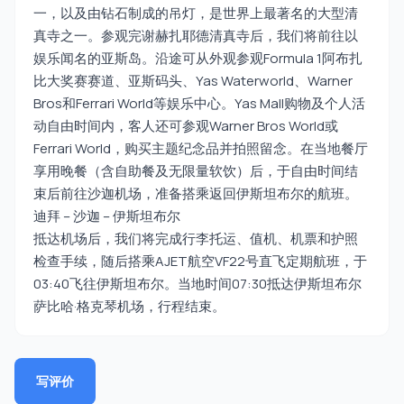
一，以及由钻石制成的吊灯，是世界上最著名的大型清
真寺之一。参观完谢赫扎耶德清真寺后，我们将前往以
娱乐闻名的亚斯岛。沿途可从外观参观Formula 1阿布扎
比大奖赛赛道、亚斯码头、Yas Waterworld、Warner
Bros和Ferrari World等娱乐中心。Yas Mall购物及个人活
动自由时间内，客人还可参观Warner Bros World或
Ferrari World，购买主题纪念品并拍照留念。在当地餐厅
享用晚餐（含自助餐及无限量软饮）后，于自由时间结
束后前往沙迦机场，准备搭乘返回伊斯坦布尔的航班。
迪拜 – 沙迦 – 伊斯坦布尔
抵达机场后，我们将完成行李托运、值机、机票和护照
检查手续，随后搭乘AJET航空VF22号直飞定期航班，于
03:40飞往伊斯坦布尔。当地时间07:30抵达伊斯坦布尔
萨比哈·格克琴机场，行程结束。
写评价