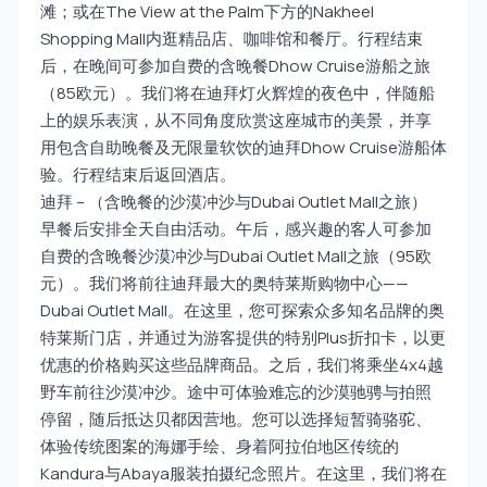
滩；或在The View at the Palm下方的Nakheel
Shopping Mall内逛精品店、咖啡馆和餐厅。行程结束
后，在晚间可参加自费的含晚餐Dhow Cruise游船之旅
（85欧元）。我们将在迪拜灯火辉煌的夜色中，伴随船
上的娱乐表演，从不同角度欣赏这座城市的美景，并享
用包含自助晚餐及无限量软饮的迪拜Dhow Cruise游船体
验。行程结束后返回酒店。
迪拜 – （含晚餐的沙漠冲沙与Dubai Outlet Mall之旅）
早餐后安排全天自由活动。午后，感兴趣的客人可参加
自费的含晚餐沙漠冲沙与Dubai Outlet Mall之旅（95欧
元）。我们将前往迪拜最大的奥特莱斯购物中心——
Dubai Outlet Mall。在这里，您可探索众多知名品牌的奥
特莱斯门店，并通过为游客提供的特别Plus折扣卡，以更
优惠的价格购买这些品牌商品。之后，我们将乘坐4x4越
野车前往沙漠冲沙。途中可体验难忘的沙漠驰骋与拍照
停留，随后抵达贝都因营地。您可以选择短暂骑骆驼、
体验传统图案的海娜手绘、身着阿拉伯地区传统的
Kandura与Abaya服装拍摄纪念照片。在这里，我们将在