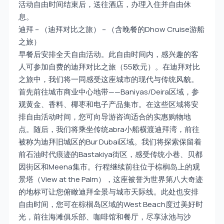
活动自由时间结束后，送往酒店，办理入住并自由休
息。
迪拜 – （迪拜对比之旅） – （含晚餐的Dhow Cruise游船
之旅）
早餐后安排全天自由活动。此自由时间内，感兴趣的客
人可参加自费的迪拜对比之旅（55欧元）。在迪拜对比
之旅中，我们将一同感受这座城市的现代与传统风貌。
首先前往城市商业中心地带——Baniyas/Deira区域，参
观黄金、香料、椰枣和电子产品集市。在这些区域将安
排自由活动时间，您可向导游咨询适合的实惠购物地
点。随后，我们将乘坐传统abra小船横渡迪拜湾，前往
被称为迪拜旧城区的Bur Dubai区域。我们将探索保留着
前石油时代痕迹的Bastakiya街区，感受传统小巷、贝都
因街区和Meena集市。行程继续前往位于棕榈岛上的观
景塔（View at the Palm），这座被誉为世界第八大奇迹
的地标可让您俯瞰迪拜全景与城市天际线。此处也安排
自由时间，您可在棕榈岛区域的West Beach度过美好时
光，前往海滩俱乐部、咖啡馆和餐厅，尽享泳池与沙