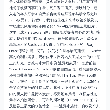
走，体验刺激与震撼。参观完迪拜之框后，我们将在当
地餐厅或酒店享用午餐，随后返回酒店。傍晚时分，感
兴趣的客人可参加自费的含晚餐迪拜现象与喷泉秀之旅
（75欧元）。行程中，我们首先在未来博物馆前以及以
本地建筑风格和集市闻名的Al Seef区域拍摄全景照片，
这里已成为Instagram网红和摄影爱好者的必访之地。接
着，我们将看到Downtown、迪拜歌剧院以及汇聚众多
高端场所的Boulevard大道，并在Mexico之翼 – Burj
Plaza停留拍照。随后，我们将在世界最高建筑——828米
高的哈利法塔前，观看位于世界著名人工湖之一的Burj湖
上的灯光、音效与水舞同步的“迪拜喷泉秀”，之后前往
Souk Al Bahar – Dubai Mall购物自由活动。感兴趣的客人
还可自费参加哈利法塔124层“At The Top”体验（55欧
元），乘坐世界上最快的电梯之一登上观景台，以360度
全景欣赏迪拜的独特风貌。此外，还可在迪拜购物中心
内的唐人街主题街区漫步，感受远东风情，在标志性的
瀑布区拍照留念，并可看到溜冰场（Dubai Ice Ring）以
及世界上最大的水族馆之一——迪拜水族馆。购物及个人