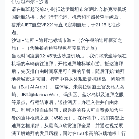
伊斯坦布尔 – 沙迦
请在航班起飞前3小时抵达伊斯坦布尔萨比哈·格克琴机场
国际航站楼，办理行李托运、机票和护照检查手续后，
搭乘AJET航空VF221号直飞定期航班，于21:15飞往沙
迦。
沙迦 – 迪拜 – 迪拜地标城市游 – （含午餐的迪拜框架之
旅） – （含晚餐的迪拜现象与喷泉秀之旅）
当地时间凌晨02:45抵达沙迦机场后，我们将乘坐等候在
机场的车辆前往迪拜，开始迪拜地标城市游。抵达迪拜
后，先安排自由时间享用可自费的早餐，随后开始“迪拜
地标城市游”项目。行程中将从外观欣赏棕榈岛、帆船酒
店（Burj Al Arab）、媒体城、朱美拉谢赫王宫及私人岛
屿、JBR与Marina Walk、码头区、蓝水岛以及迪拜之眼
等景点。行程结束后，送往酒店，办理入住并自由休
息。利用这段自由时间，感兴趣的客人可自费参加含午
餐的迪拜框架之旅（45欧元）。在行程中，我们将登上
迪拜之框顶部，从最高点欣赏迪拜全景，并通过视觉展
演了解迪拜的发展历程，同时在150米高的玻璃地板上行