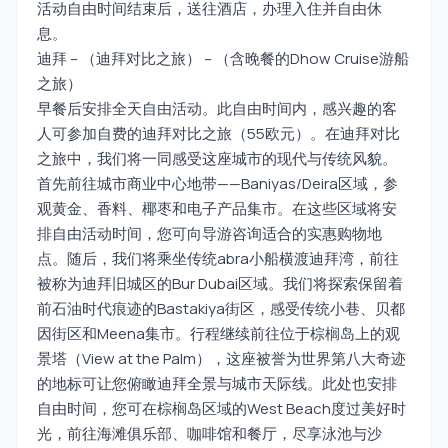
活动自由时间结束后，送往酒店，办理入住并自由休
息。
迪拜 – （迪拜对比之旅） – （含晚餐的Dhow Cruise游船
之旅）
早餐后安排全天自由活动。此自由时间内，感兴趣的客
人可参加自费的迪拜对比之旅（55欧元）。在迪拜对比
之旅中，我们将一同感受这座城市的现代与传统风貌。
首先前往城市商业中心地带——Baniyas/Deira区域，参
观黄金、香料、椰枣和电子产品集市。在这些区域将安
排自由活动时间，您可向导游咨询适合的实惠购物地
点。随后，我们将乘坐传统abra小船横渡迪拜湾，前往
被称为迪拜旧城区的Bur Dubai区域。我们将探索保留着
前石油时代痕迹的Bastakiya街区，感受传统小巷、贝都
因街区和Meena集市。行程继续前往位于棕榈岛上的观
景塔（View at the Palm），这座被誉为世界第八大奇迹
的地标可让您俯瞰迪拜全景与城市天际线。此处也安排
自由时间，您可在棕榈岛区域的West Beach度过美好时
光，前往海滩俱乐部、咖啡馆和餐厅，尽享泳池与沙