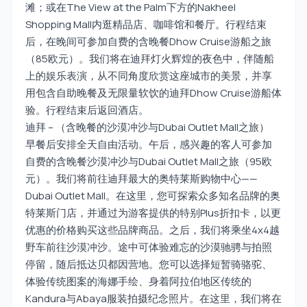
滩；或在The View at the Palm下方的Nakheel
Shopping Mall内逛精品店、咖啡馆和餐厅。行程结束
后，在晚间可参加自费的含晚餐Dhow Cruise游船之旅
（85欧元）。我们将在迪拜灯火辉煌的夜色中，伴随船
上的娱乐表演，从不同角度欣赏这座城市的美景，并享
用包含自助晚餐及无限量软饮的迪拜Dhow Cruise游船体
验。行程结束后返回酒店。
迪拜 – （含晚餐的沙漠冲沙与Dubai Outlet Mall之旅）
早餐后安排全天自由活动。午后，感兴趣的客人可参加
自费的含晚餐沙漠冲沙与Dubai Outlet Mall之旅（95欧
元）。我们将前往迪拜最大的奥特莱斯购物中心——
Dubai Outlet Mall。在这里，您可探索众多知名品牌的奥
特莱斯门店，并通过为游客提供的特别Plus折扣卡，以更
优惠的价格购买这些品牌商品。之后，我们将乘坐4x4越
野车前往沙漠冲沙。途中可体验难忘的沙漠驰骋与拍照
停留，随后抵达贝都因营地。您可以选择短暂骑骆驼、
体验传统图案的海娜手绘、身着阿拉伯地区传统的
Kandura与Abaya服装拍摄纪念照片。在这里，我们将在