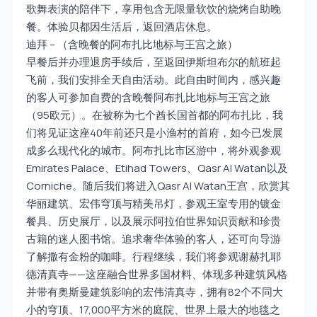
歌舞表演的陪伴下，享用包含无限量软饮的烧烤自助晚
餐。体验贝都因生活后，返回酒店休息。
迪拜 – （含晚餐的阿布扎比地标与王宫之旅）
早餐后并办理退房手续后，至返回伊斯坦布尔的航班起
飞前，我们安排全天自由活动。此自由时间内，感兴趣
的客人可参加自费的含晚餐阿布扎比地标与王宫之旅
（95欧元）。在被称为七个酋长国首都的阿布扎比，我
们将见证这座40年前还只是小渔村的首府，如今已发展
成多么现代化的城市。阿布扎比市区游中，将外观参观
Emirates Palace、Etihad Towers、Qasr Al Watan以及
Corniche。随后我们将进入Qasr Al Watan王宫，欣赏其
华丽建筑、宏伟穹顶与精美吊灯，参观王室专用的镀金
餐具、历史展厅，以及展示阿拉伯世界知识贡献和珍贵
古籍的迷人图书馆。追求奢华体验的客人，还可向导游
了解撒有金粉的咖啡。行程继续，我们将参观谢赫扎耶
德清真寺——这座融合世界多国材料、体现多种建筑风格
并带有奥斯曼建筑影响的宏伟清真寺，拥有82个不同大
小的穹顶、17,000平方米的庭院、世界上最大的地毯之