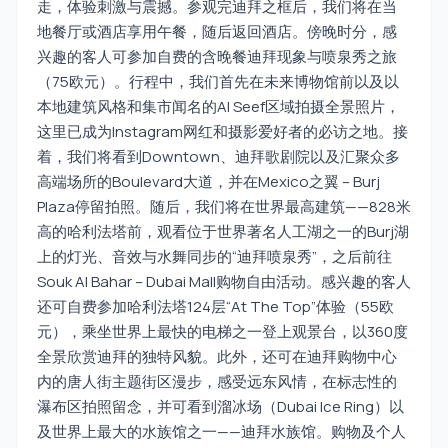
走，体验刺激与震撼。参观完迪拜之框后，我们将在当
地餐厅或酒店享用午餐，随后返回酒店。傍晚时分，感
兴趣的客人可参加自费的含晚餐迪拜现象与喷泉秀之旅
（75欧元）。行程中，我们首先在未来博物馆前以及以
本地建筑风格和集市闻名的Al Seef区域拍摄全景照片，
这里已成为Instagram网红和摄影爱好者的必访之地。接
着，我们将看到Downtown、迪拜歌剧院以及汇聚众多
高端场所的Boulevard大道，并在Mexico之翼 – Burj
Plaza停留拍照。随后，我们将在世界最高建筑——828米
高的哈利法塔前，观看位于世界著名人工湖之一的Burj湖
上的灯光、音效与水舞同步的“迪拜喷泉秀”，之后前往
Souk Al Bahar – Dubai Mall购物自由活动。感兴趣的客人
还可自费参加哈利法塔124层“At The Top”体验（55欧
元），乘坐世界上最快的电梯之一登上观景台，以360度
全景欣赏迪拜的独特风貌。此外，还可在迪拜购物中心
内的唐人街主题街区漫步，感受远东风情，在标志性的
瀑布区拍照留念，并可看到溜冰场（Dubai Ice Ring）以
及世界上最大的水族馆之一——迪拜水族馆。购物及个人