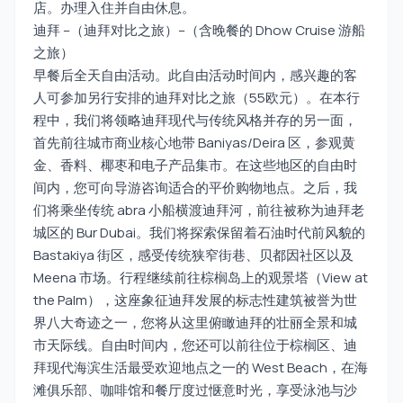
店。办理入住并自由休息。
迪拜 –（迪拜对比之旅）–（含晚餐的 Dhow Cruise 游船
之旅）
早餐后全天自由活动。此自由活动时间内，感兴趣的客
人可参加另行安排的迪拜对比之旅（55欧元）。在本行
程中，我们将领略迪拜现代与传统风格并存的另一面，
首先前往城市商业核心地带 Baniyas/Deira 区，参观黄
金、香料、椰枣和电子产品集市。在这些地区的自由时
间内，您可向导游咨询适合的平价购物地点。之后，我
们将乘坐传统 abra 小船横渡迪拜河，前往被称为迪拜老
城区的 Bur Dubai。我们将探索保留着石油时代前风貌的
Bastakiya 街区，感受传统狭窄街巷、贝都因社区以及
Meena 市场。行程继续前往棕榈岛上的观景塔（View at
the Palm），这座象征迪拜发展的标志性建筑被誉为世
界八大奇迹之一，您将从这里俯瞰迪拜的壮丽全景和城
市天际线。自由时间内，您还可以前往位于棕榈区、迪
拜现代海滨生活最受欢迎地点之一的 West Beach，在海
滩俱乐部、咖啡馆和餐厅度过惬意时光，享受泳池与沙