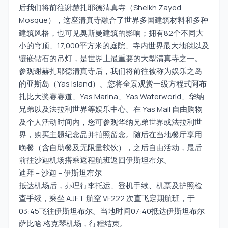
后我们将前往谢赫扎耶德清真寺（Sheikh Zayed
Mosque），这座清真寺融合了世界多国建筑材料和多种
建筑风格，也可见奥斯曼建筑的影响；拥有82个不同大
小的穹顶、17,000平方米的庭院、寺内世界最大地毯以及
镶嵌钻石的吊灯，是世界上最重要的大型清真寺之一。
参观谢赫扎耶德清真寺后，我们将前往被称为娱乐之岛
的亚斯岛（Yas Island）。您将全景观赏一级方程式阿布
扎比大奖赛赛道、Yas Marina、Yas Waterworld、华纳
兄弟以及法拉利世界等娱乐中心。在 Yas Mall 自由购物
及个人活动时间内，您可参观华纳兄弟世界或法拉利世
界，购买主题纪念品并拍照留念。随后在当地餐厅享用
晚餐（含自助餐及无限量软饮），之后自由活动，最后
前往沙迦机场搭乘返程航班返回伊斯坦布尔。
迪拜 – 沙迦 – 伊斯坦布尔
抵达机场后，办理行李托运、登机手续、机票及护照检
查手续，乘坐 AJET 航空 VF222 次直飞定期航班，于
03:45飞往伊斯坦布尔。当地时间07:40抵达伊斯坦布尔
萨比哈·格克琴机场，行程结束。