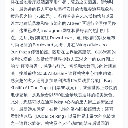
将在当地餐厅或酒店享用午餐，随后返回酒店。傍晚时
分，感兴趣的客人可参加另行安排的含晚餐迪拜现象与
喷泉秀之旅（75欧元）。行程首先在未来博物馆前以及
以本地建筑风格和集市闻名的 Al Seef 区进行全景拍照停
留，这里已成为 Instagram 网红和爱好者的热门打卡
点。之后我们将前往 Downtown、迪拜歌剧院以及遍布
时尚场所的 Boulevard 大街，并在 Wing of Mexico –
Burj Plaza 停留拍照。随后在世界最高建筑、828米高的
哈利法塔前，欣赏位于世界少数人工湖之一的 Burj 湖上
的“迪拜喷泉秀”，感受与灯光、音乐和水舞同步的壮观表
演，接着前往 Souk Al Bahar – 迪拜购物中心自由购物。
感兴趣的客人还可参加哈利法塔124层观景台项目 Burj
Khalifa At The Top（门票55欧元），乘坐世界上最快的
电梯登顶，从观景台以360度全景欣赏迪拜的绝美景色。
此外，您还可以在迪拜购物中心内的唐人街主题街区漫
步，感受远东风情；在标志性的瀑布区拍照留念；还可
看到溜冰场（Dubai Ice Ring）以及世界上最大的水族馆
之一迪拜水族馆。购物及个人活动时间结束后返回酒