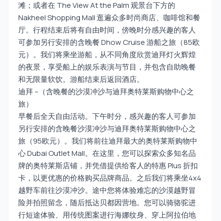
滩；或者在 The View At the Palm 观景台下方的
Nakheel Shopping Mall 逛遍众多时尚商店、咖啡馆和餐
厅。行程结束后将有自由时间，傍晚时分感兴趣的客人
可参加另行安排的含晚餐 Dhow Cruise 游船之旅（85欧
元）。我们将乘坐游船，从不同角度欣赏迪拜灯火辉煌
的夜景，享受船上的娱乐表演与节目，并包含自助晚餐
和无限量软饮。游船结束后返回酒店。
迪拜 –（含晚餐的沙漠冲沙与迪拜奥特莱斯购物中心之
旅）
早餐后全天自由活动。下午时分，感兴趣的客人可参加
另行安排的含晚餐沙漠冲沙与迪拜奥特莱斯购物中心之
旅（95欧元）。我们将前往迪拜最大的奥特莱斯购物中
心 Dubai Outlet Mall。在这里，您可以探索众多知名品
牌的奥特莱斯店铺，并凭借提供给客人的特惠 Plus 折扣
卡，以更优惠的价格购买品牌商品。之后我们将乘坐4x4
越野车前往沙漠冲沙。途中您将体验难忘的沙漠越野冒
险并拍照留念，随后抵达贝都因营地。您可以骑骆驼进
行短途体验、用传统图案进行海娜纹身、穿上阿拉伯地