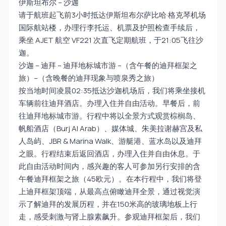
伊斯坦布尔 – 沙迦
请于航班起飞前3小时抵达伊斯坦布尔萨比哈·格克琴机场
国际航站楼，办理行李托运、机票及护照检查手续后，
乘坐 AJET 航空 VF221 次直飞定期航班，于21:05飞往沙
迦。
沙迦 – 迪拜 – 迪拜地标城市游 –（含午餐的迪拜框架之
旅）–（含晚餐的迪拜现象与喷泉秀之旅）
按当地时间凌晨02:35抵达沙迦机场后，我们将乘坐接机
车辆前往迪拜酒店。办理入住并自由活动。早餐后，前
往迪拜地标城市游。行程中将以全景方式观赏棕榈岛、
帆船酒店（Burj Al Arab）、媒体城、朱美拉谢赫宫及私
人岛屿、JBR & Marina Walk、游艇港、蓝水岛以及迪拜
之眼。行程结束后返回酒店，办理入住并自由休息。于
此自由活动时间内，感兴趣的客人可参加另行安排的含
午餐迪拜框架之旅（45欧元）。在本行程中，我们将登
上迪拜框架顶端，从最高点俯瞰迪拜全景，通过视觉演
示了解迪拜的发展历程，并在150米高的玻璃地板上行
走，感受刺激与肾上腺素飙升。参观迪拜框架后，我们