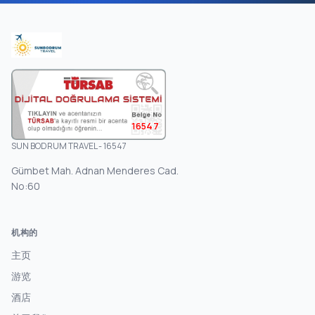
16547
SUN BODRUM TRAVEL - 16547
Gümbet Mah. Adnan Menderes Cad.
No:60
机构的
主页
游览
酒店