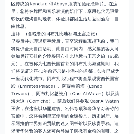
区传统的 Kandura 和 Abaya 服装拍摄纪念照片。在这
里，您将在舞蹈和音乐表演的陪伴下，享用包含无限量
软饮的烧烤自助晚餐。体验贝都因生活后返回酒店，自
由休息。
迪拜 –（含晚餐的阿布扎比地标与王宫之旅）
早餐后并办理退房手续后，直至返程航班起飞前，我们
将提供全天自由活动。此自由时间内，感兴趣的客人可
参加另行安排的含晚餐阿布扎比地标与王宫之旅（95欧
元）。在被称为七酋长国首都的阿布扎比游览期间，我
们将见证这座40年前还只是小渔村的首都，如今已成为
一座现代化城市。阿布扎比行程中将全景观赏酋长国宫
殿（Emirates Palace）、阿提哈德塔（Etihad
Towers）、阿布扎比总统府（Qasr Al Watan）以及滨
海大道（Corniche）。随后我们将参观 Qasr Al Watan
王宫，在这座以华丽建筑、宏伟穹顶和奢华吊灯著称的
宫殿中，您将看到皇室使用的金镀餐具、历史展厅、展
示阿拉伯世界知识贡献的迷人图书馆以及珍贵手稿。追
求奢华体验的客人还可向导游了解撒有金粉的咖啡。之