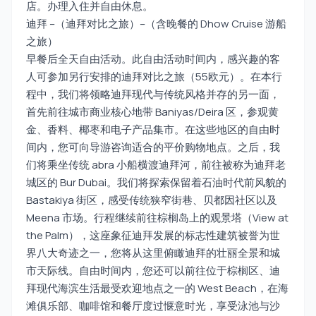
店。办理入住并自由休息。
迪拜 –（迪拜对比之旅）–（含晚餐的 Dhow Cruise 游船
之旅）
早餐后全天自由活动。此自由活动时间内，感兴趣的客
人可参加另行安排的迪拜对比之旅（55欧元）。在本行
程中，我们将领略迪拜现代与传统风格并存的另一面，
首先前往城市商业核心地带 Baniyas/Deira 区，参观黄
金、香料、椰枣和电子产品集市。在这些地区的自由时
间内，您可向导游咨询适合的平价购物地点。之后，我
们将乘坐传统 abra 小船横渡迪拜河，前往被称为迪拜老
城区的 Bur Dubai。我们将探索保留着石油时代前风貌的
Bastakiya 街区，感受传统狭窄街巷、贝都因社区以及
Meena 市场。行程继续前往棕榈岛上的观景塔（View at
the Palm），这座象征迪拜发展的标志性建筑被誉为世
界八大奇迹之一，您将从这里俯瞰迪拜的壮丽全景和城
市天际线。自由时间内，您还可以前往位于棕榈区、迪
拜现代海滨生活最受欢迎地点之一的 West Beach，在海
滩俱乐部、咖啡馆和餐厅度过惬意时光，享受泳池与沙