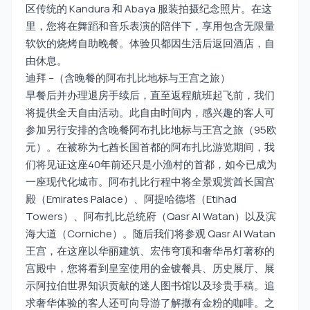
区传统的 Kandura 和 Abaya 服装拍摄纪念照片。在这
里，您将在舞蹈和音乐表演的陪伴下，享用包含无限量
软饮的烧烤自助晚餐。体验贝都因生活后返回酒店，自
由休息。
迪拜 –（含晚餐的阿布扎比地标与王宫之旅）
早餐后并办理退房手续后，直至返程航班起飞前，我们
将提供全天自由活动。此自由时间内，感兴趣的客人可
参加另行安排的含晚餐阿布扎比地标与王宫之旅（95欧
元）。在被称为七酋长国首都的阿布扎比游览期间，我
们将见证这座40年前还只是小渔村的首都，如今已成为
一座现代化城市。阿布扎比行程中将全景观赏酋长国宫
殿（Emirates Palace）、阿提哈德塔（Etihad
Towers）、阿布扎比总统府（Qasr Al Watan）以及滨
海大道（Corniche）。随后我们将参观 Qasr Al Watan
王宫，在这座以华丽建筑、宏伟穹顶和奢华吊灯著称的
宫殿中，您将看到皇室使用的金镀餐具、历史展厅、展
示阿拉伯世界知识贡献的迷人图书馆以及珍贵手稿。追
求奢华体验的客人还可向导游了解撒有金粉的咖啡。之