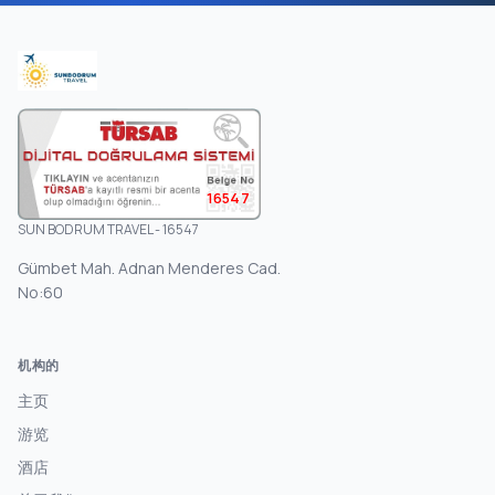
16547
SUN BODRUM TRAVEL - 16547
Gümbet Mah. Adnan Menderes Cad.
No:60
机构的
主页
游览
酒店