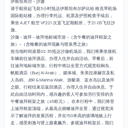
伊斯坦布尔 – 沙迦
请于航班起飞前3小时抵达伊斯坦布尔萨比哈·格克琴机场
国际航站楼，办理行李托运、机票及护照检查手续后，
乘坐 AJET 航空 VF221 次直飞定期航班，于21:05飞往沙
迦。
沙迦 – 迪拜 – 迪拜地标城市游 –（含午餐的迪拜框架之
旅）–（含晚餐的迪拜现象与喷泉秀之旅）
按当地时间凌晨02:35抵达沙迦机场后，我们将乘坐接机
车辆前往迪拜酒店。办理入住并自由活动。早餐后，前
往迪拜地标城市游。行程中将以全景方式观赏棕榈岛、
帆船酒店（Burj Al Arab）、媒体城、朱美拉谢赫宫及私
人岛屿、JBR & Marina Walk、游艇港、蓝水岛以及迪拜
之眼。行程结束后返回酒店，办理入住并自由休息。于
此自由活动时间内，感兴趣的客人可参加另行安排的含
午餐迪拜框架之旅（45欧元）。在本行程中，我们将登
上迪拜框架顶端，从最高点俯瞰迪拜全景，通过视觉演
示了解迪拜的发展历程，并在150米高的玻璃地板上行
走，感受刺激与肾上腺素飙升。参观迪拜框架后，我们