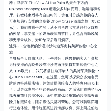
滩；或者在 The View At the Palm 观景台下方的
Nakheel Shopping Mall 逛遍众多时尚商店、咖啡馆和餐
厅。行程结束后将有自由时间，傍晚时分感兴趣的客人
可参加另行安排的含晚餐 Dhow Cruise 游船之旅（85欧
元）。我们将乘坐游船，从不同角度欣赏迪拜灯火辉煌
的夜景，享受船上的娱乐表演与节目，并包含自助晚餐
和无限量软饮。游船结束后返回酒店。
迪拜 –（含晚餐的沙漠冲沙与迪拜奥特莱斯购物中心之
旅）
早餐后全天自由活动。下午时分，感兴趣的客人可参加
另行安排的含晚餐沙漠冲沙与迪拜奥特莱斯购物中心之
旅（95欧元）。我们将前往迪拜最大的奥特莱斯购物中
心 Dubai Outlet Mall。在这里，您可以探索众多知名品
牌的奥特莱斯店铺，并凭借提供给客人的特惠 Plus 折扣
卡，以更优惠的价格购买品牌商品。之后我们将乘坐4x4
越野车前往沙漠冲沙。途中您将体验难忘的沙漠越野冒
险并拍照留念，随后抵达贝都因营地。您可以骑骆驼进
行短途体验、用传统图案进行海娜纹身、穿上阿拉伯地