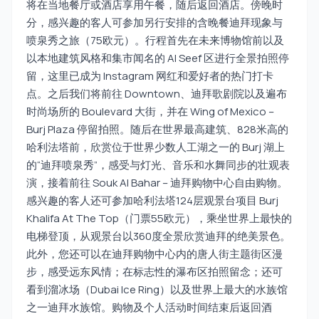
将在当地餐厅或酒店享用午餐，随后返回酒店。傍晚时
分，感兴趣的客人可参加另行安排的含晚餐迪拜现象与
喷泉秀之旅（75欧元）。行程首先在未来博物馆前以及
以本地建筑风格和集市闻名的 Al Seef 区进行全景拍照停
留，这里已成为 Instagram 网红和爱好者的热门打卡
点。之后我们将前往 Downtown、迪拜歌剧院以及遍布
时尚场所的 Boulevard 大街，并在 Wing of Mexico –
Burj Plaza 停留拍照。随后在世界最高建筑、828米高的
哈利法塔前，欣赏位于世界少数人工湖之一的 Burj 湖上
的“迪拜喷泉秀”，感受与灯光、音乐和水舞同步的壮观表
演，接着前往 Souk Al Bahar – 迪拜购物中心自由购物。
感兴趣的客人还可参加哈利法塔124层观景台项目 Burj
Khalifa At The Top（门票55欧元），乘坐世界上最快的
电梯登顶，从观景台以360度全景欣赏迪拜的绝美景色。
此外，您还可以在迪拜购物中心内的唐人街主题街区漫
步，感受远东风情；在标志性的瀑布区拍照留念；还可
看到溜冰场（Dubai Ice Ring）以及世界上最大的水族馆
之一迪拜水族馆。购物及个人活动时间结束后返回酒