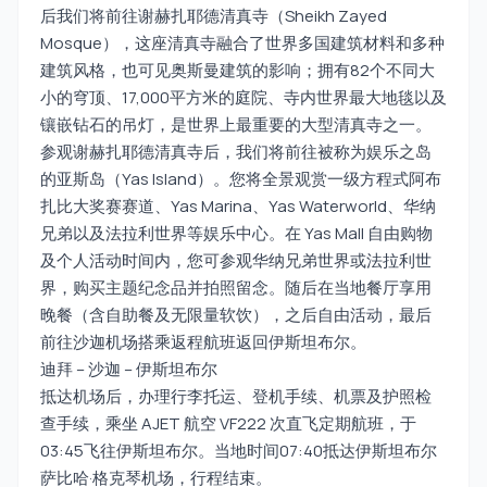
后我们将前往谢赫扎耶德清真寺（Sheikh Zayed
Mosque），这座清真寺融合了世界多国建筑材料和多种
建筑风格，也可见奥斯曼建筑的影响；拥有82个不同大
小的穹顶、17,000平方米的庭院、寺内世界最大地毯以及
镶嵌钻石的吊灯，是世界上最重要的大型清真寺之一。
参观谢赫扎耶德清真寺后，我们将前往被称为娱乐之岛
的亚斯岛（Yas Island）。您将全景观赏一级方程式阿布
扎比大奖赛赛道、Yas Marina、Yas Waterworld、华纳
兄弟以及法拉利世界等娱乐中心。在 Yas Mall 自由购物
及个人活动时间内，您可参观华纳兄弟世界或法拉利世
界，购买主题纪念品并拍照留念。随后在当地餐厅享用
晚餐（含自助餐及无限量软饮），之后自由活动，最后
前往沙迦机场搭乘返程航班返回伊斯坦布尔。
迪拜 – 沙迦 – 伊斯坦布尔
抵达机场后，办理行李托运、登机手续、机票及护照检
查手续，乘坐 AJET 航空 VF222 次直飞定期航班，于
03:45飞往伊斯坦布尔。当地时间07:40抵达伊斯坦布尔
萨比哈·格克琴机场，行程结束。