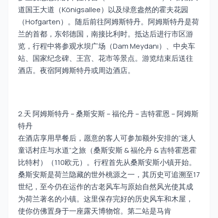
道国王大道（Königsallee）以及绿意盎然的霍夫花园
（Hofgarten）。随后前往阿姆斯特丹。阿姆斯特丹是荷
兰的首都，东邻德国，南接比利时。抵达后进行市区游
览，行程中将参观水坝广场（Dam Meydanı）、中央车
站、国家纪念碑、王宫、花市等景点。游览结束后送往
酒店。夜宿阿姆斯特丹或周边酒店。
2.天 阿姆斯特丹 – 桑斯安斯 – 福伦丹 – 吉特霍恩 – 阿姆斯
特丹
在酒店享用早餐后，愿意的客人可参加额外安排的“迷人
童话村庄与水道”之旅（桑斯安斯 & 福伦丹 & 吉特霍恩霍
比特村）（110欧元）。行程首先从桑斯安斯小镇开始。
桑斯安斯是荷兰隐藏的世外桃源之一，其历史可追溯至17
世纪，至今仍在运作的古老风车与原始自然风光使其成
为荷兰著名的小镇。这里保存完好的历史风车和木屋，
使你仿佛置身于一座露天博物馆。第二站是马肯