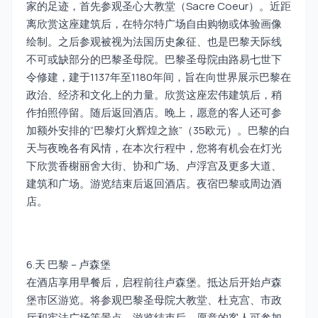
家的足迹，首先参观圣心大教堂（Sacre Coeur）。近距
离欣赏这座建筑后，在特尔特广场自由购物或体验画像
绘制。之后参观被视为法国历史象征、也是巴黎天际线
不可或缺部分的巴黎圣母院。巴黎圣母院由路易七世下
令修建，建于1137年至1180年间，旨在向世界展示巴黎在
政治、经济和文化上的力量。欣赏这座宏伟建筑后，稍
作拍照停留。随后返回酒店。晚上，愿意的客人还可参
加额外安排的“巴黎灯火辉煌之旅”（35欧元）。巴黎的白
天与夜晚各有风情，在本次行程中，您将有机会在灯光
下欣赏香榭丽舍大街、协和广场、卢浮宫及更多大道、
建筑和广场。游览结束后返回酒店。夜宿巴黎或周边酒
店。
6.天 巴黎 – 卢森堡
在酒店享用早餐后，启程前往卢森堡。抵达后开始卢森
堡市区游览。将参观巴黎圣母院大教堂、杜克宫、市政
厅和宪法广场等景点。游览结束后，愿意的客人可参加