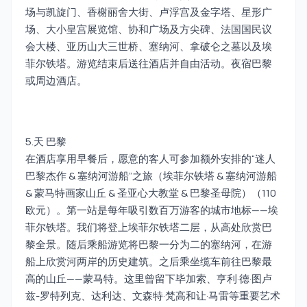
场与凯旋门、香榭丽舍大街、卢浮宫及金字塔、星形广
场、大小皇宫展览馆、协和广场及方尖碑、法国国民议
会大楼、亚历山大三世桥、塞纳河、拿破仑之墓以及埃
菲尔铁塔。游览结束后送往酒店并自由活动。夜宿巴黎
或周边酒店。
5.天 巴黎
在酒店享用早餐后，愿意的客人可参加额外安排的“迷人
巴黎杰作 & 塞纳河游船”之旅（埃菲尔铁塔 & 塞纳河游船
& 蒙马特画家山丘 & 圣亚心大教堂 & 巴黎圣母院）（110
欧元）。第一站是每年吸引数百万游客的城市地标——埃
菲尔铁塔。我们将登上埃菲尔铁塔二层，从高处欣赏巴
黎全景。随后乘船游览将巴黎一分为二的塞纳河，在游
船上欣赏河两岸的历史建筑。之后乘坐缆车前往巴黎最
高的山丘——蒙马特。这里曾留下毕加索、亨利·德·图卢
兹-罗特列克、达利达、文森特·梵高和让·马雷等重要艺术