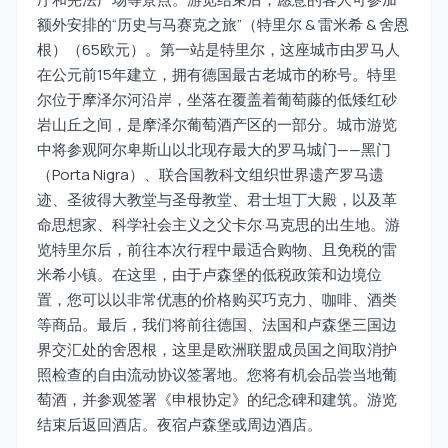
额外安排的“历史与马赛克之旅”（特里尔 & 雷米希 & 舍恩
根）（65欧元）。第一站是特里尔，这座城市由罗马人
在公元前15年建立，拥有德国最古老城市的称号。特里
尔位于摩泽尔河沿岸，坐落在覆盖着葡萄藤的低矮红砂
岩山丘之间，是摩泽尔葡萄酒产区的一部分。城市游览
中将参观阿尔卑斯山以北现存最大的罗马城门——黑门
（Porta Nigra）、联合国教科文组织世界遗产罗马遗
迹、圣彼得大教堂与圣母教堂、君士坦丁大殿，以及革
命思想家、科学社会主义之父卡尔·马克思的出生地。游
览特里尔后，前往本次行程中最适合购物、且免税的雷
米希小镇。在这里，由于卢森堡的低税政策和边境位
置，您可以以非常优惠的价格购买巧克力、咖啡、酒类
等商品。最后，我们将前往德国、法国和卢森堡三国边
界交汇处的舍恩根，这里是欧洲联盟成员国之间取消护
照检查的自由流动协议签署地。您将有机会品尝当地葡
萄酒，并参观签署《申根协定》的纪念碑和建筑。游览
结束后返回酒店。夜宿卢森堡或周边酒店。