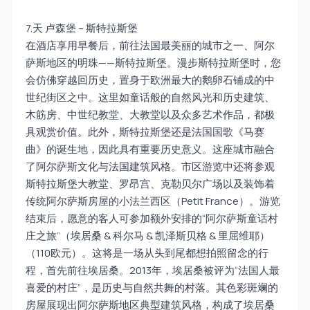
7.天 卢森堡 – 斯特拉斯堡
在酒店享用早餐后，前往法国最美丽的城市之一、阿尔
萨斯地区的明珠——斯特拉斯堡。漫步斯特拉斯堡时，您
会仿佛穿越回历史，置身于欧洲最大的鹅卵石铺成的中
世纪街区之中。这里如童话般的自然风光和历史建筑、
木筋房、中世纪教堂、大教堂以及众多艺术作品，都极
具观赏价值。此外，斯特拉斯堡还是法国国歌《马赛
曲》的诞生地，因此具有重要历史意义。这座城市融合
了阿尔萨斯文化与法国建筑风格。市区游览中还将参观
斯特拉斯堡大教堂、罗昂宫、克勒贝尔广场以及装饰着
传统阿尔萨斯房屋的小法兰西区（Petit France）。游览
结束后，愿意的客人可参加额外安排的“阿尔萨斯童话村
庄之旅”（埃居桑 & 科尔马 & 凯泽斯贝格 & 里屈维耶）
（110欧元）。这将是一场从头到尾都想拍照留念的行
程，首先前往埃居桑。2013年，埃居桑被评为“法国人最
喜爱的村庄”，是历史与自然共舞的村落。其色彩斑斓的
房屋展现出阿尔萨斯地区典型建筑风格，构成了埃居桑