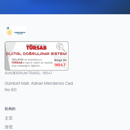
16547
SUN BODRUM TRAVEL - 16547
Gümbet Mah. Adnan Menderes Cad.
No:60
机构的
主页
游览