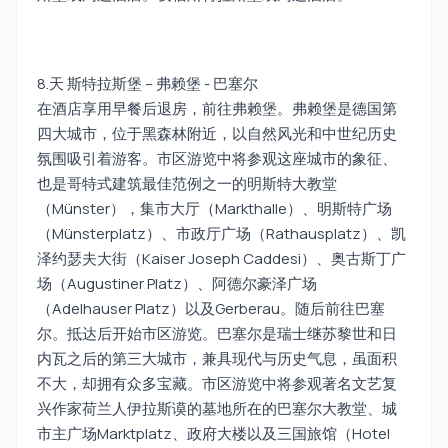
8.天 斯特拉斯堡 – 弗赖堡 - 巴塞尔
在酒店享用早餐后退房，前往弗赖堡。弗赖堡是德国第
四大城市，位于黑森林附近，以自然风光和中世纪历史
氛围吸引着游客。市区游览中将参观这座城市的象征、
也是哥特式建筑最佳范例之一的明斯特大教堂
（Münster），集市大厅（Markthalle）、明斯特广场
（Münsterplatz）、市政厅广场（Rathausplatz）、凯
泽约瑟夫大街（Kaiser Joseph Caddesi）、奥古斯丁广
场（Augustiner Platz）、阿德尔豪泽广场
（Adelhauser Platz）以及Gerberau。随后前往巴塞
尔。抵达后开始市区游览。巴塞尔是瑞士继苏黎世和日
内瓦之后的第三大城市，兼具现代与历史气息，虽面积
不大，却拥有众多宝藏。市区游览中将参观著名文艺复
兴作家荷兰人伊拉斯谟的墓地所在的巴塞尔大教堂、城
市主广场Marktplatz、政府大楼以及三国旅馆（Hotel