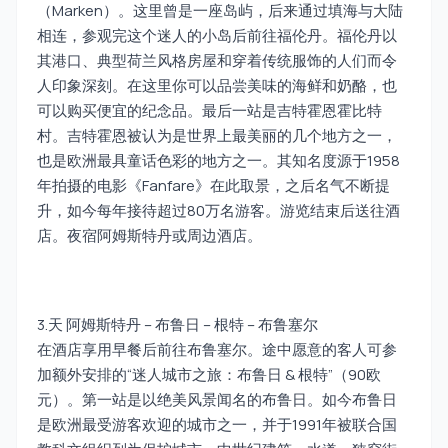
（Marken）。这里曾是一座岛屿，后来通过填海与大陆
相连，参观完这个迷人的小岛后前往福伦丹。福伦丹以
其港口、典型荷兰风格房屋和穿着传统服饰的人们而令
人印象深刻。在这里你可以品尝美味的海鲜和奶酪，也
可以购买便宜的纪念品。最后一站是吉特霍恩霍比特
村。吉特霍恩被认为是世界上最美丽的几个地方之一，
也是欧洲最具童话色彩的地方之一。其知名度源于1958
年拍摄的电影《Fanfare》在此取景，之后名气不断提
升，如今每年接待超过80万名游客。游览结束后送往酒
店。夜宿阿姆斯特丹或周边酒店。
3.天 阿姆斯特丹 – 布鲁日 – 根特 – 布鲁塞尔
在酒店享用早餐后前往布鲁塞尔。途中愿意的客人可参
加额外安排的“迷人城市之旅：布鲁日 & 根特”（90欧
元）。第一站是以绝美风景闻名的布鲁日。如今布鲁日
是欧洲最受游客欢迎的城市之一，并于1991年被联合国