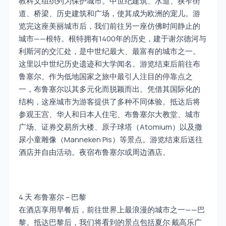
教科文组织列为保护城市。中世纪建筑、水道、狭窄街
道、桥梁、历史建筑和广场，使其成为欧洲的宠儿。游
览完这座美丽城市后，我们前往另一座仿佛时间静止的
城市——根特。根特拥有1400年的历史，建于谢尔德河与
利斯河的交汇处，是中世纪最大、最富有的城市之一。
这里以中世纪历史遗迹和大学闻名。游览结束后前往布
鲁塞尔。作为低地国家之旅中最引人注目的停靠点之
一，布鲁塞尔以其多元化而脱颖而出。凭借其国际化的
结构，这座城市为游客提供了多种不同体验。抵达后将
参观王宫、华人和日本人住宅、布鲁塞尔大教堂、城市
广场、证券交易所大楼、原子球塔（Atomium）以及撒
尿小童雕像（Manneken Pis）等景点。游览结束后送往
酒店并自由活动。夜宿布鲁塞尔或周边酒店。
4.天 布鲁塞尔 – 巴黎
在酒店享用早餐后，前往世界上最浪漫的城市之一——巴
黎。抵达巴黎后，我们将看到的景点包括夏尔·戴高乐广