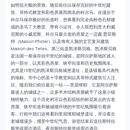
如明信片般的景致。随后前往以保存完好的中世纪建
筑、哥特式教堂和彩色房屋而闻名的科尔马。在漫步于
科尔马保存极好的街道时，您将看到完全由粉色石材建
成的圣马丁大教堂、带有小运河、令人联想到意大利威
尼斯的小威尼斯、科尔马最古老的房屋之一迈森·普菲斯
特（Maison Pfister）以及饰有人脸的文艺复兴建筑
Maison des Tetes。第三站是凯泽斯贝格。凯泽斯贝格
是法国一座保存自中世纪的城镇，是阿尔萨斯地区迷人
的一部分，以其彩色房屋、狭窄街道和历史氛围闻名。
尤其是13世纪的凯泽斯贝格城堡遗址，是该镇最具代表性
的地标。市中心的圣十字教堂则以其哥特式建筑引人注
目。随后我们前往最后一站——里屈维耶，它是阿尔萨斯
最迷人的城镇之一，众多半木结构房屋赋予了这座小镇
独特魅力。这个历史村庄以色彩缤纷的鲜花装点的古老
房屋、狭窄街道和被城墙环绕的中世纪氛围吸引着游
客。行程中我们还将看到里屈维耶城堡遗址，并沿着古
老城墙漫步，感受中世纪气息。游览结束后送往斯特拉
斯堡或周边酒店。夜宿斯特拉斯堡或周边酒店。