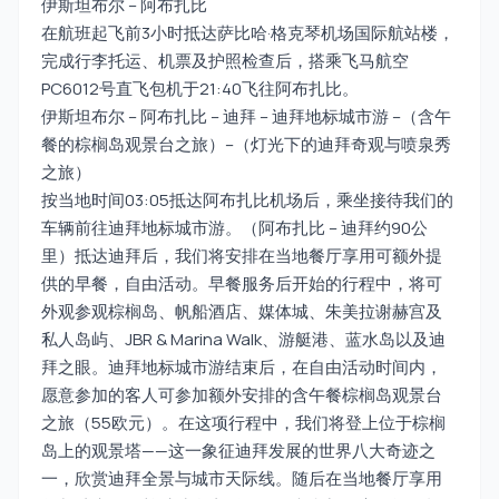
伊斯坦布尔 – 阿布扎比
在航班起飞前3小时抵达萨比哈·格克琴机场国际航站楼，
完成行李托运、机票及护照检查后，搭乘飞马航空
PC6012号直飞包机于21:40飞往阿布扎比。
伊斯坦布尔 – 阿布扎比 – 迪拜 – 迪拜地标城市游 –（含午
餐的棕榈岛观景台之旅）–（灯光下的迪拜奇观与喷泉秀
之旅）
按当地时间03:05抵达阿布扎比机场后，乘坐接待我们的
车辆前往迪拜地标城市游。（阿布扎比 – 迪拜约90公
里）抵达迪拜后，我们将安排在当地餐厅享用可额外提
供的早餐，自由活动。早餐服务后开始的行程中，将可
外观参观棕榈岛、帆船酒店、媒体城、朱美拉谢赫宫及
私人岛屿、JBR & Marina Walk、游艇港、蓝水岛以及迪
拜之眼。迪拜地标城市游结束后，在自由活动时间内，
愿意参加的客人可参加额外安排的含午餐棕榈岛观景台
之旅（55欧元）。在这项行程中，我们将登上位于棕榈
岛上的观景塔——这一象征迪拜发展的世界八大奇迹之
一，欣赏迪拜全景与城市天际线。随后在当地餐厅享用