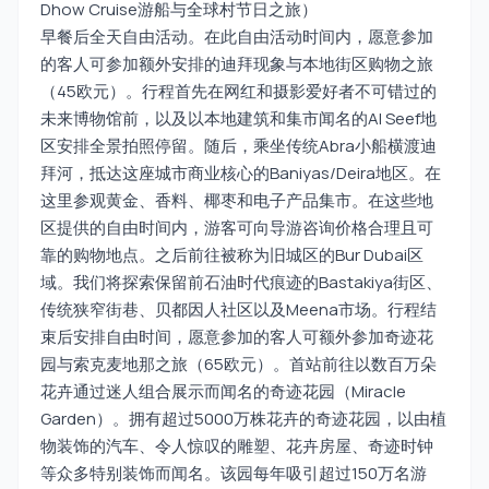
Dhow Cruise游船与全球村节日之旅）
早餐后全天自由活动。在此自由活动时间内，愿意参加
的客人可参加额外安排的迪拜现象与本地街区购物之旅
（45欧元）。行程首先在网红和摄影爱好者不可错过的
未来博物馆前，以及以本地建筑和集市闻名的Al Seef地
区安排全景拍照停留。随后，乘坐传统Abra小船横渡迪
拜河，抵达这座城市商业核心的Baniyas/Deira地区。在
这里参观黄金、香料、椰枣和电子产品集市。在这些地
区提供的自由时间内，游客可向导游咨询价格合理且可
靠的购物地点。之后前往被称为旧城区的Bur Dubai区
域。我们将探索保留前石油时代痕迹的Bastakiya街区、
传统狭窄街巷、贝都因人社区以及Meena市场。行程结
束后安排自由时间，愿意参加的客人可额外参加奇迹花
园与索克麦地那之旅（65欧元）。首站前往以数百万朵
花卉通过迷人组合展示而闻名的奇迹花园（Miracle
Garden）。拥有超过5000万株花卉的奇迹花园，以由植
物装饰的汽车、令人惊叹的雕塑、花卉房屋、奇迹时钟
等众多特别装饰而闻名。该园每年吸引超过150万名游