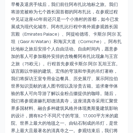
早餐及退房手续后，我们前往阿布扎比地标之旅。我们
将游览被称为七个酋长国首都的阿布扎比，在参观过程
中见证这座40年前还只是一个小渔村的首都，如今已发
展成为现代化城市。阿布扎比行程中将外观参观酋长国
宫殿（Emirates Palace）、阿提哈德塔、卡斯尔·阿尔·瓦
坦（Qasr Al Watan）和海滨大道（Corniche）。阿布扎
比地标之旅后安排个人自由活动。自由时间内，愿意参
加的客人可参加额外安排的含晚餐阿布扎比现象与王宫
之旅（75欧元）。行程首先参观卡斯尔·阿尔·瓦坦王宫。
该宫殿以华丽的建筑、宏伟的穹顶和华美的吊灯著称，
我们将探访王室专用金边餐具、历史展厅、展示阿拉伯
世界知识贡献的迷人图书馆以及珍贵古籍。追求奢华体
验的客人可向导游了解以金粉点缀提供的咖啡。随后，
我们将参观谢赫扎耶德清真寺，这座清真寺采用汇聚世
界多国材料、融合多种建筑风格并体现奥斯曼建筑影响
的设计，拥有82个不同尺寸的穹顶、17,000平方米的庭
院、世界上最大的地毯之一、由钻石制成的吊灯，是世
界上最大且最著名的清真寺之一。参观结束后，我们将