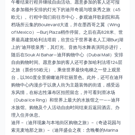
午餐结束行程并继续自由活动。愿意参加的客人还可报
名参加额外安排的灯光下的迪拜奇观与喷泉秀之旅（45
欧元）。行程中我们前往市中心，参观迪拜歌剧院和高
档场所云集的Boulevard大道，并在墨西哥之翼（Wing
of Mexico）—Burj Plaza稍作停留。之后在高828米、世
界最高建筑哈利法塔前，欣赏位于世界著名人工湖Burj湖
上的“迪拜喷泉秀”，其灯光、音效与水舞表演同步进行，
随后在Souk Al Bahar—迪拜购物中心（Dubai Mall）安排
自由购物时间。愿意参加的客人还可参加哈利法塔124层
之旅（票价55欧元），乘坐世界最快电梯之一登上观景
台，以360度全景俯瞰迪拜壮丽景色。此外，还可在迪拜
购物中心内漫步于以唐人街为主题装饰的街道，感受远
东风情，在标志性瀑布区拍照留念，并可看到滑冰场
（Dubai Ice Ring）和世界上最大的水族馆之一——迪拜
水族馆。购物及个人活动自由时间结束后返回酒店。办
理入住并休息。
迪拜 –（迪拜现象与本地街区购物之旅）–（奇迹花园与
索克麦地那之旅）–（迪拜盛会之夜：含晚餐的Marina