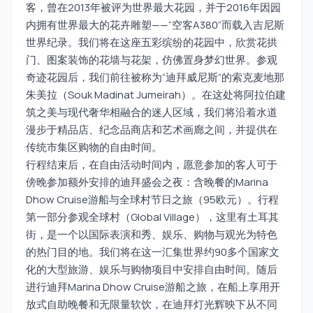
客，曾在2013年被评为世界最大花园，并于2016年因园
内拥有世界最大的花卉雕塑——“空客A380”而载入吉尼斯
世界纪录。我们将在这座五彩缤纷的花园中，欣赏花拱
门、图案装饰的花墙与花架，仿佛置身梦幻世界。参观
奇迹花园后，我们前往被称为“迪拜威尼斯”的索克麦地那
朱美拉（Souk Madinat Jumeirah）。在这处将阿拉伯建
筑之美与现代奢华相融合的迷人区域，我们将沿着水道
漫步于精品店、纪念品商店和艺术画廊之间，并提供在
传统市集区购物的自由时间。
行程结束后，在自由活动时间内，愿意参加的客人可于
傍晚参加额外安排的迪拜盛会之夜：含晚餐的Marina
Dhow Cruise游船与全球村节日之旅（95欧元）。行程
第一部分参观全球村（Global Village），这里有土耳其
街，是一个以国际表演和秀、娱乐、购物与观光为特色
的热门目的地。我们将在这一汇集世界约90多个国家文
化的大型旅游、娱乐与购物项目中安排自由时间。随后
进行迪拜Marina Dhow Cruise游船之旅，在船上享用开
放式自助晚餐和无限量软饮，在迪拜灯光辉映下从不同