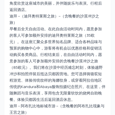
角度欣赏这座城市的美丽，并伴随娱乐与表演。行程后
返回酒店。
迪拜 –（迪拜奥特莱斯之旅）–（含晚餐的沙漠冲沙之
旅）
早餐后全天自由活动。在此自由活动时间内，愿意参加
的客人可参加额外安排的迪拜奥特莱斯之旅（35欧
元）。在这座汇聚众多世界知名品牌、适合各种品味与
预算的购物中心中，游客将有机会以优惠价格和促销活
动购买各类商品。行程结束后，在自由活动时间内，愿
意参加的客人可参加额外安排的含晚餐沙漠冲沙之旅
（85欧元）。我们将在沙漠中经历难忘时刻，体验越野
冲沙和拍照停留后抵达贝都因营地。您可选择骑骆驼短
程游览、体验传统纹样的海娜纹身，或穿着阿拉伯地区
传统的Kandura和Abaya服饰拍摄纪念照片。在这里，伴
随舞蹈与音乐表演，享用包含无限量软饮的烧烤自助晚
餐。体验贝都因生活后返回酒店休息。
迪拜 – 阿布扎比地标城市游 –（含晚餐的阿布扎比现象与
王宫之旅）