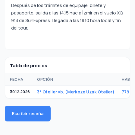
Después de los trámites de equipaje, billete y
pasaporte, salida a las 14.15 hacia İzmir en el vuelo XQ
913 de SunExpress. Llegada a las 19.10 hora local y fin
del tour.
Tabla de precios
FECHA
OPCIÓN
HABIT
30.12.2026
3* Oteller vb. (Merkeze Uzak Oteller)
779 €
Escribir reseña