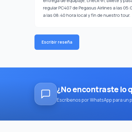
entrega de equipaje, check-in, billete y pa
regular PC407 de Pegasus Airlines a las 05
a las 08:40 hora local y fin de nuestro tour.
Escribir reseña
¿No encontraste lo
Escríbenos por WhatsApp para un pl