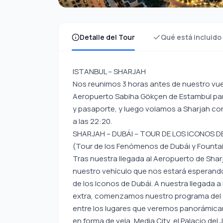
Detalle del Tour
Qué está incluido
ISTANBUL – SHARJAH
Nos reunimos 3 horas antes de nuestro vuel
Aeropuerto Sabiha Gökçen de Estambul para 
y pasaporte, y luego volamos a Sharjah con 
a las 22:20.
SHARJAH – DUBÁI – TOUR DE LOS ICONOS DE 
(Tour de los Fenómenos de Dubái y Fount
Tras nuestra llegada al Aeropuerto de Shar
nuestro vehículo que nos estará esperando 
de los Iconos de Dubái. A nuestra llegada a
extra, comenzamos nuestro programa del To
entre los lugares que veremos panorámicame
en forma de vela, Media City, el Palacio del 