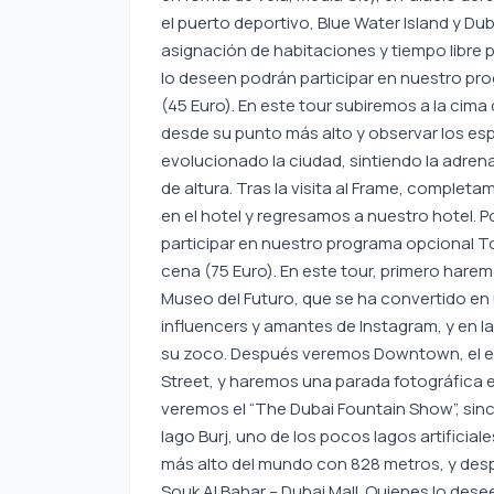
el puerto deportivo, Blue Water Island y Dubai
asignación de habitaciones y tiempo libre 
lo deseen podrán participar en nuestro p
(45 Euro). En este tour subiremos a la cima
desde su punto más alto y observar los e
evolucionado la ciudad, sintiendo la adrenal
de altura. Tras la visita al Frame, complet
en el hotel y regresamos a nuestro hotel. 
participar en nuestro programa opcional 
cena (75 Euro). En este tour, primero hare
Museo del Futuro, que se ha convertido en 
influencers y amantes de Instagram, y en la
su zoco. Después veremos Downtown, el edi
Street, y haremos una parada fotográfica e
veremos el “The Dubai Fountain Show”, sinc
lago Burj, uno de los pocos lagos artificiales
más alto del mundo con 828 metros, y des
Souk Al Bahar – Dubai Mall. Quienes lo dese