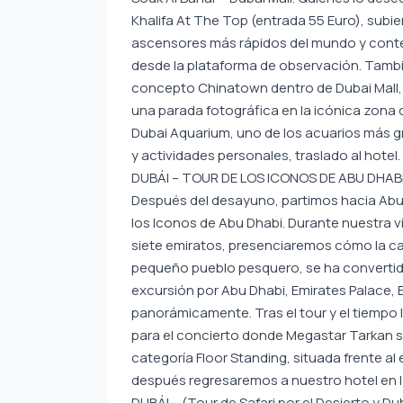
Khalifa At The Top (entrada 55 Euro), subien
ascensores más rápidos del mundo y conte
desde la plataforma de observación. Tambi
concepto Chinatown dentro de Dubai Mall, 
una parada fotográfica en la icónica zona de
Dubai Aquarium, uno de los acuarios más g
y actividades personales, traslado al hotel.
DUBÁI – TOUR DE LOS ICONOS DE ABU DHA
Después del desayuno, partimos hacia Abu 
los Iconos de Abu Dhabi. Durante nuestra vi
siete emiratos, presenciaremos cómo la c
pequeño pueblo pesquero, se ha convertid
excursión por Abu Dhabi, Emirates Palace, 
panorámicamente. Tras el tour y el tiempo 
para el concierto donde Megastar Tarkan se
categoría Floor Standing, situada frente al 
después regresaremos a nuestro hotel en l
DUBÁI – (Tour de Safari por el Desierto y Du