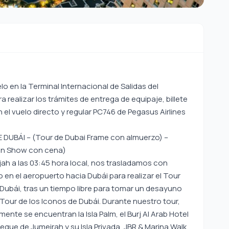
o en la Terminal Internacional de Salidas del
realizar los trámites de entrega de equipaje, billete
el vuelo directo y regular PC746 de Pegasus Airlines
DUBÁI – (Tour de Dubai Frame con almuerzo) –
ain Show con cena)
jah a las 03:45 hora local, nos trasladamos con
en el aeropuerto hacia Dubái para realizar el Tour
 Dubái, tras un tiempo libre para tomar un desayuno
ur de los Iconos de Dubái. Durante nuestro tour,
nte se encuentran la Isla Palm, el Burj Al Arab Hotel
Jeque de Jumeirah y su Isla Privada, JBR & Marina Walk,