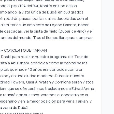
do al piso 124 del Burj Khalifa en uno de los
mplando la vista única de Dubái en 360 grados
én podrán pasear por las calles decoradas con el
disfrutar de un ambiente de Lejano Oriente, hacer
 cascadas, ver la pista de hielo (Dubai Ice Ring) y el
randes del mundo. Tras el tiempo libre para compras
BI – CONCIERTO DE TARKAN
Dhabi para realizar nuestro programa del Tour de
sita a Abu Dhabi, conocida como la capital de los
apital, que hace 40 años era conocida como un
o hoy en una ciudad moderna. Durante nuestra
Etihad Towers, Qasr Al Watan y Corniche serán vistos
libre que se ofrecerá, nos trasladamos a Etihad Arena
 reunirá con sus fans. Veremos el concierto en la
escenario y en la mejor posición para ver a Tarkan, y
a zona de Dubái.
bai Outlet Mall con cena)