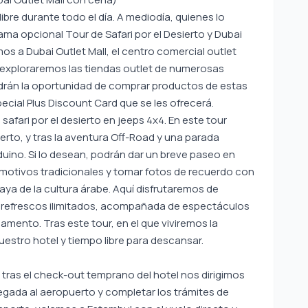
re durante todo el día. A mediodía, quienes lo
ma opcional Tour de Safari por el Desierto y Dubai
mos a Dubai Outlet Mall, el centro comercial outlet
e exploraremos las tiendas outlet de numerosas
rán la oportunidad de comprar productos de estas
cial Plus Discount Card que se les ofrecerá.
safari por el desierto en jeeps 4x4. En este tour
erto, y tras la aventura Off-Road y una parada
ino. Si lo desean, podrán dar un breve paseo en
motivos tradicionales y tomar fotos de recuerdo con
aya de la cultura árabe. Aquí disfrutaremos de
n refrescos ilimitados, acompañada de espectáculos
mento. Tras este tour, en el que viviremos la
nuestro hotel y tiempo libre para descansar.
 tras el check-out temprano del hotel nos dirigimos
legada al aeropuerto y completar los trámites de