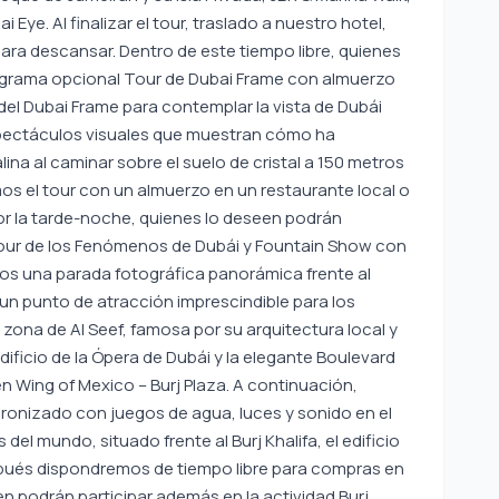
 Eye. Al finalizar el tour, traslado a nuestro hotel,
para descansar. Dentro de este tiempo libre, quienes
rograma opcional Tour de Dubai Frame con almuerzo
 del Dubai Frame para contemplar la vista de Dubái
spectáculos visuales que muestran cómo ha
ina al caminar sobre el suelo de cristal a 150 metros
amos el tour con un almuerzo en un restaurante local o
Por la tarde-noche, quienes lo deseen podrán
Tour de los Fenómenos de Dubái y Fountain Show con
mos una parada fotográfica panorámica frente al
un punto de atracción imprescindible para los
 zona de Al Seef, famosa por su arquitectura local y
ficio de la Ópera de Dubái y la elegante Boulevard
n Wing of Mexico – Burj Plaza. A continuación,
ronizado con juegos de agua, luces y sonido en el
 del mundo, situado frente al Burj Khalifa, el edificio
pués dispondremos de tiempo libre para compras en
en podrán participar además en la actividad Burj