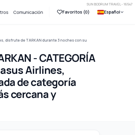
SUN BODRUM TRAVEL - 16547
Favoritos (
0
)
Español
tros
Comunicación
 disfrute de TARKAN durante 3 noches con su
TARKAN - CATEGORÍA
us Airlines,
ada de categoría
ás cercana y