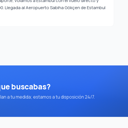
saporte, volamos a Estambul con el vuelo directo y
:00. Llegada al Aeropuerto Sabiha Gökçen de Estambul
 que buscabas?
an a tu medida; estamos a tu disposición 24/7.