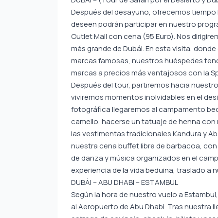
Después del desayuno, ofrecemos tiempo lib
deseen podrán participar en nuestro progra
Outlet Mall con cena (95 Euro). Nos dirigire
más grande de Dubái. En esta visita, dond
marcas famosas, nuestros huéspedes tend
marcas a precios más ventajosos con la Spe
Después del tour, partiremos hacia nuestro 
viviremos momentos inolvidables en el desi
fotográfica llegaremos al campamento bedu
camello, hacerse un tatuaje de henna con 
las vestimentas tradicionales Kandura y Ab
nuestra cena buffet libre de barbacoa, co
de danza y música organizados en el campa
experiencia de la vida beduina, traslado a 
DUBÁI – ABU DHABI – ESTAMBUL
Según la hora de nuestro vuelo a Estambul,
al Aeropuerto de Abu Dhabi. Tras nuestra l