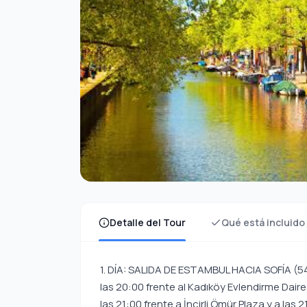
Detalle del Tour
Qué está incluido
1. DÍA: SALIDA DE ESTAMBUL HACIA SOFÍA (540 Km) Comenzamos nuestro viaje reuniéndonos a las 20:00 frente al Kadıköy Evlendirme Dairesi, a las 20:30 frente a Mecidiyeköy Trump Tower, a las 21:00 frente a İncirli Ömür Plaza y a las 21:30 frente a la parada Havaist de Marmara Park en Beylikdüzü. Partimos hacia nuestro tour. Llegada a la puerta fronteriza de Kapıkule vía Edirne. Tras los trámites de aduana y pasaporte, seguimos la ruta de Haskovo. 2. DÍA: SOFÍA - BELGRADO (390 Km) Llegada a Sofía y realización de un recorrido panorámico por la ciudad. Durante nuestra visita veremos, entre otros lugares, la Iglesia de St. Nedelya, la Iglesia Rusa, la Iglesia Rotonda, la Iglesia de Santa Sofía, el Parlamento, la Universidad de Sofía, la Catedral Alejandro Nevski, la Primera Ministra y el Palacio Nacional de Cultura NDK. Además, tendremos la oportunidad de ver la sede del ejército donde el Gran Líder Atatürk asistió a un baile vestido con uniforme de jenízaro. Después del recorrido, partimos hacia Belgrado, capital de Serbia, antigua Yugoslavia y ciudad con importantes obras otomanas, donde llegamos. Tras la llegada, durante nuestro tour panorámico veremos lugares como la Plaza de la Fortaleza, el Museo Militar, la Puerta de Estambul, la Torre del Reloj, el Mausoleo de Damat Ali Paşa, la Puerta Zindan, la Puerta Leopold, la Fuente de Sokullu Mehmet Paşa, el Monumento a Stefan Lazerevic, la Torre Nebojsa, la Iglesia Saborna, la Plaza de la República, la Plaza Terazije y la Plaza de Piedra. Después del recorrido por la ciudad, traslado al hotel, distribución de habitaciones, acomodación y alojamiento. 3. DÍA: BELGRADO – BUDAPEST (380 Km) Después del desayuno temprano, salida y llegada a Budapest. Nos espera un recorrido panorámico por la ciudad. Plaza de los Héroes, la Ópera, el Parlamento, la Iglesia de Matías, la Basílica de San Esteban, la Tumba de Gül Baba y la Colina Gellért, con la mejor vista de Budapest, estarán entre los lugares que veremos. Nos dirigimos a nuestro hotel en Budapest y nos instalamos. Tras descansar, quienes lo deseen podrán participar en el Crucero por el Danubio (extra 30 €). Budapest se describe como la perla de Europa. Para creerlo, un paseo en barco es imprescindible. A bordo, escuchando las explicaciones por auriculares, también podrán conocer la arquitectura y la historia de la ciudad. Por la noche, los edificios iluminados ofrecen una imagen magnífica. Mientras disfrutan de la bebida que se les ofrece, podrán saborear este romántico paisaje. Para quienes lo deseen, también está disponible la Noche Gitana (extra 55 €). Cuando se habla de Hungría, uno de los primeros conceptos que vienen a la mente es el gitano. En este tour iremos a un restaurante que también es una bodega, donde disfrutarán de vinos y platos locales, además de danzas y música húngaras. No olvidemos que ustedes también pueden ser parte del espectáculo. Alojamiento en nuestro establecimiento. 4. DÍA: VIENA – PRAGA (590 Km) Comenzamos el día temprano con el desayuno y salimos del hotel en autobuses privados. Salida y llegada a Viena, capital de Austria. Tras la llegada, realizaremos un recorrido por Viena en el que veremos el Museo de Arte, la Ópera, los Museos Antiguos, el Palacio Hofburg, el Parlamento, el Ayuntamiento, el Burgtheater, la Universidad, la Iglesia Votiva, la Rueda de la Fortuna (Prater), la orilla del Danubio y, según el tráfico, el Palacio Belvedere. Después del recorrido, tiempo libre en la ciudad. Partimos hacia Praga, capital de la República Checa, donde nos alojaremos, y llegamos. Realizamos un tour panorámico por Praga. En nuestra visita veremos el Palacio Presidencial, el Castillo de Praga, la Catedral de San Vito, la Casa del famoso escritor Kafka, la Plaza de la Ciudad Vieja y la Torre del Reloj Astronómico. Tras el tiempo libre en la ciudad, alojamiento en nuestro hotel. 5. DÍA: PRAGA – (DRESDE) BERLÍN (340 Km) Después del desayuno temprano, con nuestro autobús privado que espera a los pasajeros, salimos hacia Berlín, capital de Alemania. Si el grupo lo acepta, realizamos la visita a Dresde en nuestra ruta (extra 25 €). En Dresde, la Florencia del Norte, nuestros puntos de descubrimiento serán la Iglesia Frauenkirche, el Museo Zwinger, la Ópera Semper, el Palacio Real y la orilla del río Elba. Luego continuamos hacia Berlín y llegamos. Tras la llegada, realizamos el tour panorámico por Berlín. En nuestra visita veremos panorámicamente la plataforma de observación donde se encuentran los rascacielos Kollhoff, la arquitectura llamativa del complejo Daimler Chrysler y Sony, las