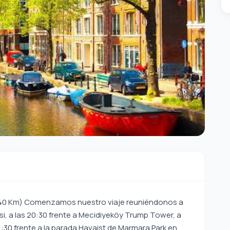
 embajadas y ministerios, el edificio del Parlamento con su cúpula de cristal, Alexanderplatz y la Berliner Dom, uno de los importantes ejemplos arquitectónicos protestantes de Petersdom, entre otros. Después del tour, tiempo libre; los pasajeros tendrán la oportunidad de conocer mejor la ciudad y hacer compras. Traslado al hotel y acomodación en las habitaciones. Alojamiento en nuestro hotel. 6. DÍA: BERLÍN - AMSTERDAM (650 Km) Después del desayuno temprano, con nuestro autobús privado nos dirigimos a Amsterdam. Tras la llegada, realizaremos el tour panorámico por Amsterdam. En nuestra visita veremos la Plaza Dam, el molino de viento, Leidseplein, Rembrandtplein, el Palacio Real, el Barrio Rojo y la famosa fábrica de diamantes. Después del tour, realizaremos el Crucero por los Canales de Amsterdam con suplemento (25 €). Tendremos la oportunidad de conocer de cerca las estructuras sobre los canales y los puntos importantes de la ciudad. Luego, para quienes lo deseen, saldremos para realizar la excursión a Volendam y Marken con suplemento (25 €). En esta región, que fue un antiguo pueblo pesquero, veremos casas históricas y el puerto; durante nuestra visita a Marken, una pequeña isla, veremos una famosa fábrica de queso y observaremos de forma interactiva la elaboración del queso, con posibilidad de comprar los productos elaborados. Traslado al hotel y acomodación en las habitaciones. Alojamiento en nuestro hotel. 7. DÍA: PARÍS - (BRUJAS – BRUSELAS) (665 Km) Después del desayuno temprano, partimos hacia París, la romántica capital de Francia. Si el grupo lo acepta, realizamos la visita a Brujas y Bruselas en nuestra ruta (extra 55 €). En nuestra visita, con su magnífica arquitectura que se ha conservado intacta desde la Edad Media hasta hoy, tendremos la oportunidad de retroceder siglos y presenciar la vida de aquella época. Después del recorrido, salida y llegada a Bruselas, capital de Europa y de Bélgica. Tras la llegada, realizamos el tour panorámico por Bruselas. En nuestra visita veremos el Palacio Real, las casas chinas y japonesas, la Grand Place, el edificio de la Bolsa, el Atomium y el estadio Heysel. Después del tour, salida y llegada a París, la ciudad de los sueños de Francia. Realizamos el recorrido de París bajo las luces. Veremos el Museo del Louvre, la Plaza de la Concordia y el Arco de Triunfo, la Plaza de la Ópera y los Campos Elíseos iluminados por las luces de París. Traslado al hotel y acomodación en las habitaciones. Alojamiento en nuestro hotel. 8. DÍA: PARÍS Comenzamos el día temprano con el desayuno y luego realizamos nuestro Tour Panorámico de París con el autobús privado que nos espera. En nuestra visita veremos la Iglesia de Notre Dame, una obra maestra de la arquitectura, tema de cuentos, novelas y películas, con las vidrieras más grandes del mundo. También veremos la Ópera, con su magnífica arquitectura. St. Germain, el Museo del Louvre, la Plaza de la Concordia y el Arco de Triunfo, la Plaza de la Ópera y los Campos Elíseos están entre los otros lugares que veremos. Quienes lo deseen pueden participar en la excursión Sacré Coeur, Montmartre (Colina de los Pintores) y el Sena, organizada por nuestro guía, con suplemento de 45 €. Nuestra excursión comienza con la Iglesia del Sacré Coeur. La historia de esta curiosa iglesia, construida con el aporte de dinero reunido entre prostitutas que se asentaban en la zona, les sorprenderá. Luego llegaremos a este hermoso lugar conocido como el espacio de los pintores que llegaron a París desde todo el mundo con el sueño de hacerse famosos; podrán hacer compras en diversas tiendas y pasar tiempo en famosos cafés. Nuestra siguiente parada será un paseo en barco por el Sena; mientras cruzamos el río de extremo a extremo, completaremos el recorrido fluvial viendo desde el río el Museo del Louvre, el Museo de Orsay, la Estatua de la Libertad, la Iglesia de Notre Dame y muchas otras construcciones históricas. Luego traslado al hotel de Ginebra donde nos alojaremos. Alojamiento en nuestro hotel. 9. DÍA: GINEBRA (ANNECY) (590 Km) Después del desayuno temprano, desocupamos las habitaciones y luego realizamos nuestro tour por la ciudad de Ginebra. En nuestra visita veremos el Lago Lemán, el Puente Mont Blanc, la Gran Catedral, la Plaza de la Ciudad Vieja, el barrio Bourg-de-Four, la Isla de Notre Dame y la Fuente de Ginebra, en esta impresionante ciudad situada a orillas del Lago Lemán, entre los Alpes y el Jura. Si los pasajeros lo aceptan, visitamos Annecy, situada en nuestra ruta, la histórica y turística ciudad francesa, la perla de los Alpes (extra 25 €). En esta tranquila y natural ciudad medieval francesa, tendremos la oportunidad de admirar sus construcciones medievales, castillos medievales, el Lago Annecy, las calles divididas por canales y unidas por puentes históricos. Traslado al hotel en Milán donde nos alojaremos. Alojamiento en nuestro hotel. 10. DÍA: MILÁN (VERONA & GARDA SIRMIONE) (600 Km) Después del desayuno temprano, desocupamos las habitaciones. En primer lugar, llegamos al centro de Milán, ciudad de la industria y la moda. Durante nuestro recorrido por Milán caminaremos por sus elegantes calles hasta llegar a la famosa Plaza del Duomo. Allí veremos la Catedral del Duomo, una de las obras más importantes y magníficas de Italia desde el punto de vista arquitectónico. Haremos compras en la Galería Vittorio Emanuele y en la famosa