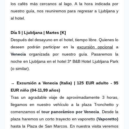
los cafés más cercanos al lago. A la hora indicada por
nuestro guía, nos reuniremos para regresar a Ljubljana y
al hotel.
Día 5 |
Ljubljana
| Martes
[K]
Después del desayuno en el hotel, tiempo libre. Quienes lo
deseen podrán participar en la
excursión opcional
a
Venecia
organizada por nuestro guía.
Pasaremos la
noche en Ljubljana en el hotel 3* B&B Hotel Ljubljana Park
(o similar).
→ Excursión a Venecia (Italia) | 125 EUR adulto - 95
EUR niño (04-11,99 años)
Tras un agradable viaje de aproximadamente 3 horas,
llegamos en nuestro vehículo a la plaza Tronchetto y
comenzamos el
tour panorámico por Venecia
. Desde la
plaza haremos un corto trayecto en vaporetto
(Vaporetto)
hasta la Plaza de San Marcos. En nuestra visita veremos