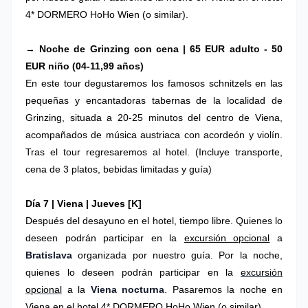
4* DORMERO HoHo Wien (o similar).
→ Noche de Grinzing con cena | 65 EUR adulto - 50
EUR niño (04-11,99 años)
En este tour degustaremos los famosos schnitzels en las
pequeñas y encantadoras tabernas de la localidad de
Grinzing, situada a 20-25 minutos del centro de Viena,
acompañados de música austriaca con acordeón y violín.
Tras el tour regresaremos al hotel. (Incluye transporte,
cena de 3 platos, bebidas limitadas y guía)
Día 7 |
Viena
| Jueves
[K]
Después del desayuno en el hotel, tiempo libre. Quienes lo
deseen podrán participar en la
excursión opcional
a
Bratislava
organizada por nuestro guía.
Por la noche,
quienes lo deseen podrán participar en la
excursión
opcional
a la
Viena nocturna
.
Pasaremos la noche en
Viena en el hotel 4* DORMERO HoHo Wien (o similar).