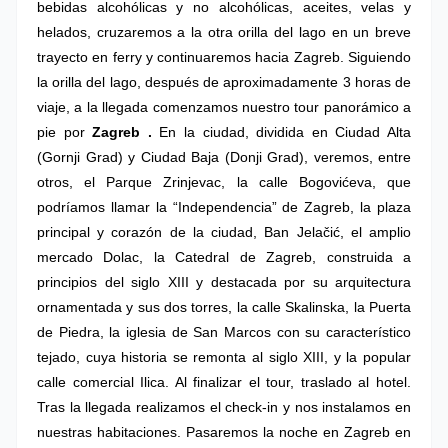
bebidas alcohólicas y no alcohólicas, aceites, velas y
helados, cruzaremos a la otra orilla del lago en un breve
trayecto en ferry y continuaremos hacia Zagreb.
Siguiendo
la orilla del lago, después de aproximadamente 3 horas de
viaje, a la llegada comenzamos nuestro
tour panorámico a
pie por
Zagreb
.
En la ciudad, dividida en Ciudad Alta
(Gornji Grad) y Ciudad Baja (Donji Grad), veremos, entre
otros, el Parque Zrinjevac, la calle Bogovićeva, que
podríamos llamar la “Independencia” de Zagreb, la plaza
principal y corazón de la ciudad, Ban Jelačić, el amplio
mercado Dolac, la Catedral de Zagreb, construida a
principios del siglo XIII y destacada por su arquitectura
ornamentada y sus dos torres, la calle Skalinska, la Puerta
de Piedra, la iglesia de San Marcos con su característico
tejado, cuya historia se remonta al siglo XIII, y la popular
calle comercial Ilica. Al finalizar el tour, traslado al hotel.
Tras la llegada realizamos el check-in y nos instalamos en
nuestras habitaciones.
Pasaremos la noche en Zagreb en