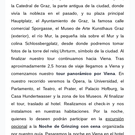
la Catedral de Graz, la parte antigua de la ciudad, donde
vivía la nobleza en el pasado, y su plaza principal
Hauptplatz, el Ayuntamiento de Graz, la famosa calle
comercial Sporgasse, el Museo de Arte Kunsthaus Graz
(exterior), el río Mur, la pequeña isla sobre el Mur y la
colina Schlossbergplatz, desde donde podremos tomar
fotos de la torre del reloj Uhrturm, símbolo de la ciudad. Al
finalizar nuestro tour continuamos hacia Viena. Tras
aproximadamente 2,5 horas de viaje llegamos a Viena y
comenzamos nuestro
tour panorámico por Viena
. En
nuestro recorrido veremos la Ópera, la Universidad, el
Parlamento, el Teatro, el Prater, el Palacio Hofburg, la
Casa Hundertwasser y la zona de los Museos. Al finalizar
el tour, traslado al hotel. Realizamos el check-in y nos
instalamos en nuestras habitaciones. Por la noche,
quienes lo deseen podrán participar en la
excursión
opcional
a la
Noche de Grinzing con cena
organizada
por nuestro guía.
Pasaremos la noche en Viena en el hotel