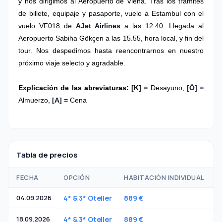
y nos dirigimos al Aeropuerto de Viena. Tras los trámites
de billete, equipaje y pasaporte, vuelo a Estambul con el
vuelo VF018 de
AJet Airlines
a las 12.40. Llegada al
Aeropuerto Sabiha Gökçen a las 15.55, hora local, y fin del
tour. Nos despedimos hasta reencontrarnos en nuestro
próximo viaje selecto y agradable.
Explicación de las abreviaturas: [K] =
Desayuno,
[Ö] =
Almuerzo,
[A] =
Cena
Tabla de precios
FECHA
OPCIÓN
HABITACIÓN INDIVIDUAL
H
04.09.2026
4* & 3* Oteller
889 €
5
18.09.2026
4* & 3* Oteller
889 €
5