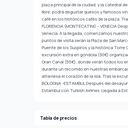
plaza principal de la ciudad, y la catedral de
libre, podrá degustar quesos y famosos vin
café en los históricos cafés de la plaza. Tra
FLORENCIA (MONTECATINI) – VENECIA Después
Venecia. A la llegada, comenzamos nuestro 
puntos de visita serán la Plaza de San Marcos,
Puente de los Suspiros y la histórica Torre
excursión extra en góndola (30€) organizad
Gran Canal (55€), donde verán todos los en
durante un recorrido en nuestras embarca
atraviesa el corazón de la isla. Tras la excu
BOLOGNA -ESTAMBUL Después del desayuno, s
Estambul con Turkish Airlines. Llegada a Esta
Tabla de precios