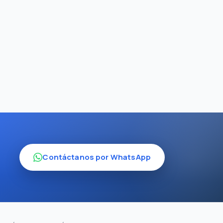
R NIÑO
BEBÉ
9 €
150 €
Contáctanos por WhatsApp