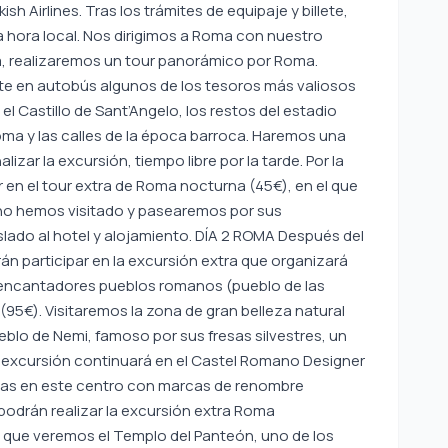
sh Airlines. Tras los trámites de equipaje y billete,
 hora local. Nos dirigimos a Roma con nuestro
ada, realizaremos un tour panorámico por Roma.
te en autobús algunos de los tesoros más valiosos
 el Castillo de Sant’Angelo, los restos del estadio
oma y las calles de la época barroca. Haremos una
lizar la excursión, tiempo libre por la tarde. Por la
 en el tour extra de Roma nocturna (45€), en el que
no hemos visitado y pasearemos por sus
slado al hotel y alojamiento. DÍA 2 ROMA Después del
án participar en la excursión extra que organizará
, encantadores pueblos romanos (pueblo de las
 (95€). Visitaremos la zona de gran belleza natural
blo de Nemi, famoso por sus fresas silvestres, un
La excursión continuará en el Castel Romano Designer
ras en este centro con marcas de renombre
podrán realizar la excursión extra Roma
 que veremos el Templo del Panteón, uno de los