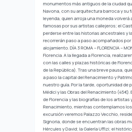
monumentos más antiguos de la ciudad que 
Navona, con su arquitectura barroca y su f
leyenda, quien arroja una moneda volverá a
famosas por sus artistas callejeros; el Cas
perderse entre las historias ancestrales y 
recorrerán paso a paso acompañados por su 
alojamiento. DÍA 3 ROMA – FLORENCIA – MO
Florencia. A la llegada a Florencia, reali
con las calles y plazas históricas de Floren
de la República). Tras una breve pausa, q
a paso la capital del Renacimiento y Patr
nuestro guía. Por la tarde, oportunidad de p
Médici y las Obras del Renacimiento (45€). 
de Florencia y las biografías de los artistas
Renacimiento, mientras contemplamos los 
excursión veremos Palazzo Vecchio, residenc
Signoria, donde se encuentran las obras 
Hércules y David; la Galería Uffizi; el histó