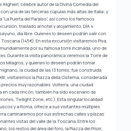
e Alighieri, célebre autor de la Divina Comedia del
, con una de las terceras cúpulas más altas de Italia; y
a “La Puerta del Paraíso”, así como los famosos
cursión, traslado al hotel y alojamiento. DÍA 4
uno, día libre. Quienes lo deseen podrán salir con
n Toscana (145€). En esta excursión visitaremos Pisa,
 mundialmente por su famosa torre inclinada, uno de
. Durante la visita panorámica veremos la Torre de
de los Milagros, y quienes lo deseen podrán tomar
mignano, la ciudad de las 13 torres, fue construida
y XIII; visitaremos la Piazza della Cisterna, considerada
 precios muy razonables. Volterra, una ciudad
a en cada rincón, también ha sido escenario de
rones, Twilight Zone, etc.). Esta singular localidad
uscos y a Roma, ofrece a sus visitantes múltiples
terra caminaremos por sus estrechas calles y plazas
ntes vistas del valle de la Toscana. Entre los
, los restos del área del foro, la Piazza dei Priori,