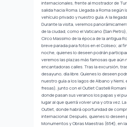
internacionales, frente al mostrador de Turki
salida hacia Roma. Llegada a Roma según la
vehículo privado y nuestro guía. A la lleg
Durante la visita, veremos panorámicamen
de la ciudad, como el Vaticano (San Pietro),
Circo Massimo de la época de la antigua R
breve parada para fotos en el Coliseo; al fina
noche, quienes lo deseen podrán participar
veremos las plazas más famosas que aún 
encantadoras calles. Tras la excursión, tra
desayuno, día libre. Quienes lo deseen podr
nuestro guía a los lagos de Albano y Nemi
fresas), junto con el Outlet Castelli Romani
donde pasan sus veranos los papas y el pue
lugar al que querrá volver una y otra vez. 
Outlet, donde habrá oportunidad de comp
internacional. Después, quienes lo deseen 
Monumentos y Obras Maestras (65€), en la