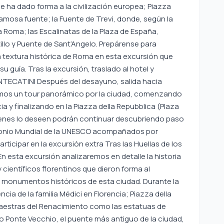
ha dado forma a la civilización europea; Piazza
amosa fuente; la Fuente de Trevi, donde, según la
 Roma; las Escalinatas de la Plaza de España,
tillo y Puente de Sant’Angelo. Prepárense para
la textura histórica de Roma en esta excursión que
guía. Tras la excursión, traslado al hotel y
NTECATINI Después del desayuno, salida hacia
zaremos un tour panorámico por la ciudad, comenzando
cia y finalizando en la Piazza della Repubblica (Plaza
uienes lo deseen podrán continuar descubriendo paso
imonio Mundial de la UNESCO acompañados por
articipar en la excursión extra Tras las Huellas de los
En esta excursión analizaremos en detalle la historia
 y científicos florentinos que dieron forma al
monumentos históricos de esta ciudad. Durante la
ia de la familia Médici en Florencia; Piazza della
maestras del Renacimiento como las estatuas de
rico Ponte Vecchio, el puente más antiguo de la ciudad,