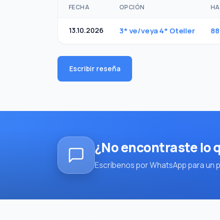
FECHA
OPCIÓN
HA
13.10.2026
3* ve/veya 4* Oteller
88
Escribir reseña
¿No encontraste lo
Escríbenos por WhatsApp para un pl