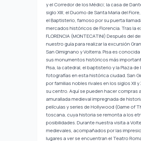
y el Corredor de los Médici; la casa de Dant
siglo XIII; el Duomo de Santa Maria del Fiore
el Baptisterio, famoso por su puerta llamad
mercados históricos de Florencia. Tras la ex
FLORENCIA (MONTECATINI) Después del desay
nuestro guía para realizar la excursión Gra
San Gimignano y Volterra. Pisa es conocida
sus monumentos históricos más importantes
Pisa, la catedral, el baptisterio y la Plaza 
fotografías en esta histórica ciudad. San Gi
por familias nobles rivales en los siglos XII 
su centro. Aquí se pueden hacer compras a
amurallada medieval impregnada de histori
películas y series de Hollywood (Game of Th
toscana, cuya historia se remonta a los etr
posibilidades. Durante nuestra visita a Vol
medievales, acompañados por las impresiona
lugares a ver se encuentran el Teatro Romano