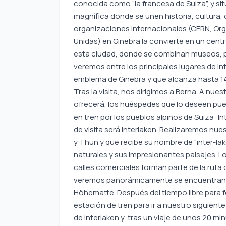
conocida como “la francesa de Suiza”, y sit
magnífica donde se unen historia, cultura, 
organizaciones internacionales (CERN, Orga
Unidas) en Ginebra la convierte en un centro
esta ciudad, donde se combinan museos, pa
veremos entre los principales lugares de inte
emblema de Ginebra y que alcanza hasta 14
Tras la visita, nos dirigimos a Berna. A nues
ofrecerá, los huéspedes que lo deseen pue
en tren por los pueblos alpinos de Suiza: I
de visita será Interlaken. Realizaremos nues
y Thun y que recibe su nombre de “inter-la
naturales y sus impresionantes paisajes. Lo
calles comerciales forman parte de la ruta 
veremos panorámicamente se encuentran el 
Höhematte. Después del tiempo libre para fo
estación de tren para ir a nuestro siguien
de Interlaken y, tras un viaje de unos 20 m