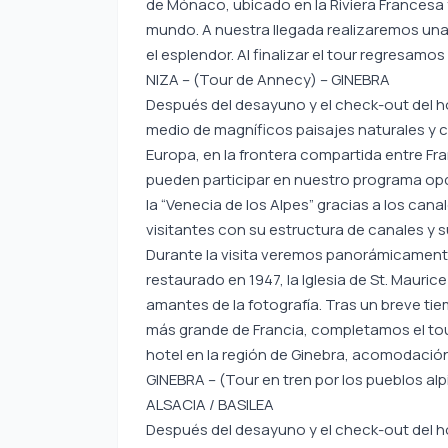
de Mónaco, ubicado en la Riviera Francesa
mundo. A nuestra llegada realizaremos una 
el esplendor. Al finalizar el tour regresamos
NIZA – (Tour de Annecy) – GINEBRA
Después del desayuno y el check-out del hot
medio de magníficos paisajes naturales y 
Europa, en la frontera compartida entre Fra
pueden participar en nuestro programa op
la “Venecia de los Alpes” gracias a los canal
visitantes con su estructura de canales y 
Durante la visita veremos panorámicamente 
restaurado en 1947, la Iglesia de St. Maurice 
amantes de la fotografía. Tras un breve tiem
más grande de Francia, completamos el tou
hotel en la región de Ginebra, acomodación
GINEBRA – (Tour en tren por los pueblos alp
ALSACIA / BASILEA
Después del desayuno y el check-out del hot