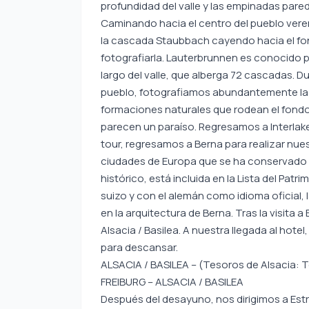
profundidad del valle y las empinadas pare
Caminando hacia el centro del pueblo ver
la cascada Staubbach cayendo hacia el fon
fotografiarla. Lauterbrunnen es conocido
largo del valle, que alberga 72 cascadas. D
pueblo, fotografiamos abundantemente la ar
formaciones naturales que rodean el fondo 
parecen un paraíso. Regresamos a Interlak
tour, regresamos a Berna para realizar nues
ciudades de Europa que se ha conservado i
histórico, está incluida en la Lista del Patr
suizo y con el alemán como idioma oficial, 
en la arquitectura de Berna. Tras la visita a
Alsacia / Basilea. A nuestra llegada al hot
para descansar.
ALSACIA / BASILEA – (Tesoros de Alsacia: 
FREIBURG – ALSACIA / BASILEA
Después del desayuno, nos dirigimos a Est