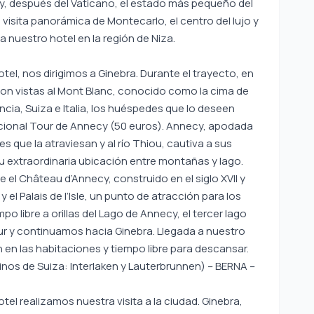
 y, después del Vaticano, el estado más pequeño del
visita panorámica de Montecarlo, el centro del lujo y
 a nuestro hotel en la región de Niza.
el, nos dirigimos a Ginebra. Durante el trayecto, en
con vistas al Mont Blanc, conocido como la cima de
ncia, Suiza e Italia, los huéspedes que lo deseen
cional Tour de Annecy (50 euros). Annecy, apodada
es que la atraviesan y al río Thiou, cautiva a sus
su extraordinaria ubicación entre montañas y lago.
el Château d’Annecy, construido en el siglo XVII y
y el Palais de l’Isle, un punto de atracción para los
po libre a orillas del Lago de Annecy, el tercer lago
r y continuamos hacia Ginebra. Llegada a nuestro
 en las habitaciones y tiempo libre para descansar.
inos de Suiza: Interlaken y Lauterbrunnen) – BERNA –
el realizamos nuestra visita a la ciudad. Ginebra,