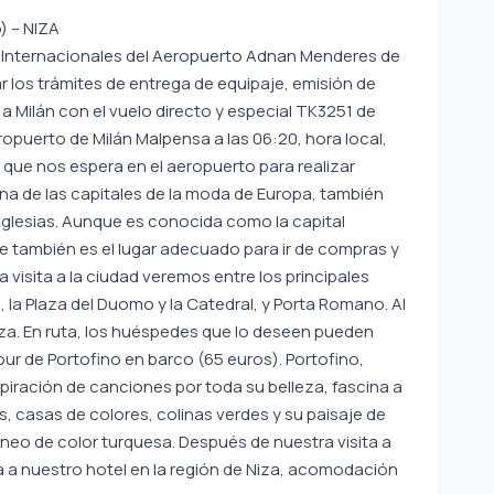
) – NIZA
s Internacionales del Aeropuerto Adnan Menderes de
r los trámites de entrega de equipaje, emisión de
 a Milán con el vuelo directo y especial TK3251 de
Aeropuerto de Milán Malpensa a las 06:20, hora local,
 que nos espera en el aeropuerto para realizar
una de las capitales de la moda de Europa, también
iglesias. Aunque es conocida como la capital
que también es el lugar adecuado para ir de compras y
 visita a la ciudad veremos entre los principales
, la Plaza del Duomo y la Catedral, y Porta Romano. Al
 Niza. En ruta, los huéspedes que lo deseen pueden
ur de Portofino en barco (65 euros). Portofino,
piración de canciones por toda su belleza, fascina a
s, casas de colores, colinas verdes y su paisaje de
neo de color turquesa. Después de nuestra visita a
a a nuestro hotel en la región de Niza, acomodación