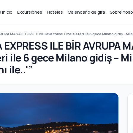
 inicio
Excursiones
Hoteles
Calendario de gira
Sobre noso
UPA MASALI TURU Türk Hava Yolları Özel Seferi ile 6 gece Milano gidiş – Mil
A EXPRESS ILE BİR AVRUPA M
eri ile 6 gece Milano gidiş –
 ile..'”