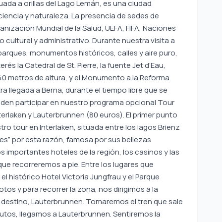
uada a orillas del Lago Lemán, es una ciudad
ciencia y naturaleza. La presencia de sedes de
nización Mundial de la Salud, UEFA, FIFA, Naciones
 cultural y administrativo. Durante nuestra visita a
rques, monumentos históricos, calles y aire puro,
rés la Catedral de St. Pierre, la fuente Jet d’Eau,
0 metros de altura, y el Monumento a la Reforma.
tra llegada a Berna, durante el tiempo libre que se
den participar en nuestro programa opcional Tour
nterlaken y Lauterbrunnen (80 euros). El primer punto
tro tour en Interlaken, situada entre los lagos Brienz
kes” por esta razón, famosa por sus bellezas
s importantes hoteles de la región, los casinos y las
que recorreremos a pie. Entre los lugares que
histórico Hotel Victoria Jungfrau y el Parque
tos y para recorrer la zona, nos dirigimos a la
te destino, Lauterbrunnen. Tomaremos el tren que sale
inutos, llegamos a Lauterbrunnen. Sentiremos la