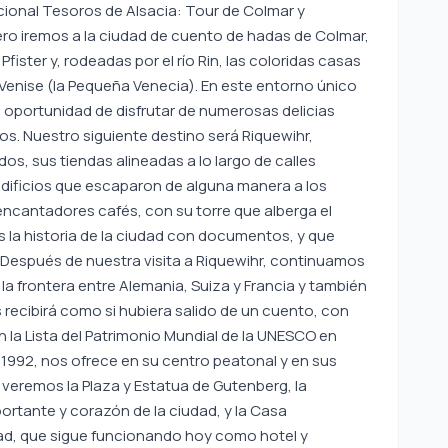
ional Tesoros de Alsacia: Tour de Colmar y
mero iremos a la ciudad de cuento de hadas de Colmar,
ister y, rodeadas por el río Rin, las coloridas casas
 Venise (la Pequeña Venecia). En este entorno único
a oportunidad de disfrutar de numerosas delicias
. Nuestro siguiente destino será Riquewihr,
os, sus tiendas alineadas a lo largo de calles
edificios que escaparon de alguna manera a los
encantadores cafés, con su torre que alberga el
s la historia de la ciudad con documentos, y que
Después de nuestra visita a Riquewihr, continuamos
la frontera entre Alemania, Suiza y Francia y también
s recibirá como si hubiera salido de un cuento, con
en la Lista del Patrimonio Mundial de la UNESCO en
1992, nos ofrece en su centro peatonal y en sus
e veremos la Plaza y Estatua de Gutenberg, la
ortante y corazón de la ciudad, y la Casa
dad, que sigue funcionando hoy como hotel y