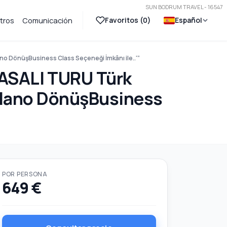
SUN BODRUM TRAVEL - 16547
Favoritos (
0
)
Español
tros
Comunicación
ano DönüşBusiness Class Seçeneği İmkânı ile..'”
ASALI TURU Türk
 Milano DönüşBusiness
POR PERSONA
649 €