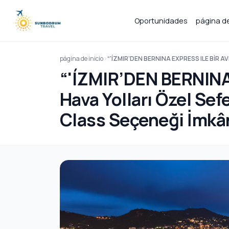
Oportunidades
página de
página de inicio
“'ÍZMIR’DEN BERNINA EXPRESS ILE BİR AVR
“'ÍZMIR’DEN BERNIN
Hava Yolları Özel Sef
Class Seçeneği İmkânı