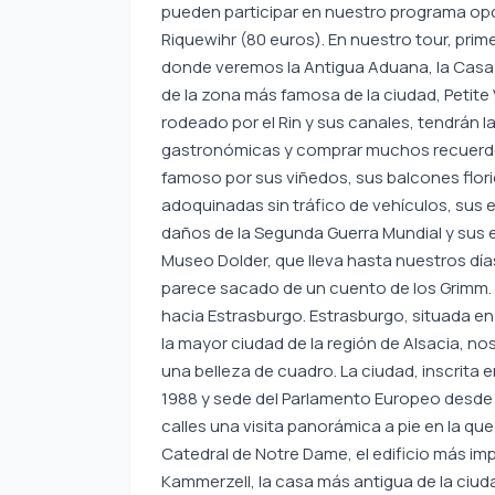
pueden participar en nuestro programa opc
Riquewihr (80 euros). En nuestro tour, pri
donde veremos la Antigua Aduana, la Casa Pf
de la zona más famosa de la ciudad, Petite
rodeado por el Rin y sus canales, tendrán l
gastronómicas y comprar muchos recuerdos
famoso por sus viñedos, sus balcones florid
adoquinadas sin tráfico de vehículos, sus 
daños de la Segunda Guerra Mundial y sus 
Museo Dolder, que lleva hasta nuestros día
parece sacado de un cuento de los Grimm. 
hacia Estrasburgo. Estrasburgo, situada en 
la mayor ciudad de la región de Alsacia, no
una belleza de cuadro. La ciudad, inscrita 
1988 y sede del Parlamento Europeo desde 
calles una visita panorámica a pie en la qu
Catedral de Notre Dame, el edificio más imp
Kammerzell, la casa más antigua de la ciu