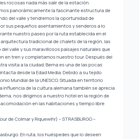
des rocosas nada más salir de la estación.
emos panorámicamente la fascinante estructura de
do del valle y tendremos la oportunidad de
 por sus pequeños asentamientos y senderos a lo
urante nuestro paseo por la ruta establecida en el
quitectura tradicional de chalets de la región, las
del valle y sus maravillosos paisajes naturales que
en en tren y completamos nuestro tour. Después del
tra visita a la ciudad. Berna es una de las pocas
ntacta desde la Edad Media. Debido a su tejido
imonio Mundial de la UNESCO. Situada en territorio
la influencia de la cultura alemana también se aprecia
 Berna, nos dirigimos a nuestro hotel en la región de
el, acomodación en las habitaciones y tiempo libre
Tour de Colmar y Riquewihr) – STRASBURGO –
rasburgo. En ruta, los huéspedes que lo deseen