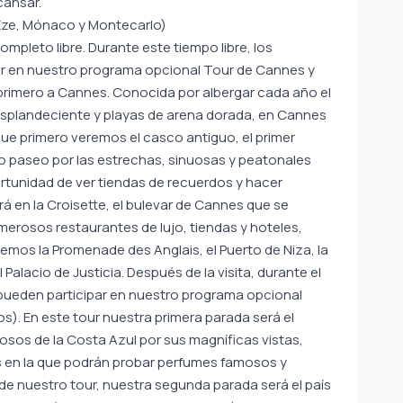
cansar.
 Eze, Mónaco y Montecarlo)
pleto libre. Durante este tiempo libre, los
r en nuestro programa opcional Tour de Cannes y
s primero a Cannes. Conocida por albergar cada año el
resplandeciente y playas de arena dorada, en Cannes
 que primero veremos el casco antiguo, el primer
o paseo por las estrechas, sinuosas y peatonales
rtunidad de ver tiendas de recuerdos y hacer
rá en la Croisette, el bulevar de Cannes que se
umerosos restaurantes de lujo, tiendas y hoteles,
eremos la Promenade des Anglais, el Puerto de Niza, la
 Palacio de Justicia. Después de la visita, durante el
 pueden participar en nuestro programa opcional
). En este tour nuestra primera parada será el
sos de la Costa Azul por sus magníficas vistas,
s en la que podrán probar perfumes famosos y
e nuestro tour, nuestra segunda parada será el país