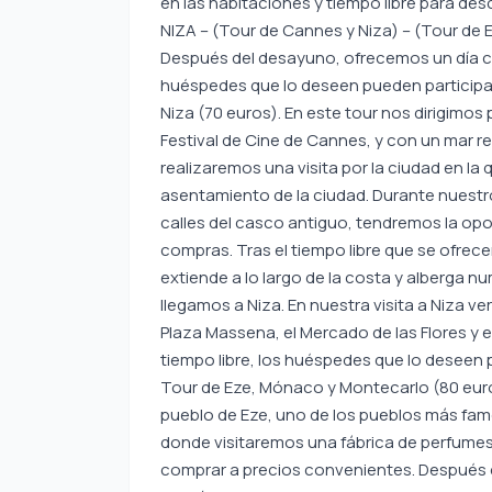
en las habitaciones y tiempo libre para des
NIZA – (Tour de Cannes y Niza) – (Tour de
Después del desayuno, ofrecemos un día com
huéspedes que lo deseen pueden participa
Niza (70 euros). En este tour nos dirigimo
Festival de Cine de Cannes, y con un mar 
realizaremos una visita por la ciudad en la
asentamiento de la ciudad. Durante nuestr
calles del casco antiguo, tendremos la opo
compras. Tras el tiempo libre que se ofrece
extiende a lo largo de la costa y alberga n
llegamos a Niza. En nuestra visita a Niza v
Plaza Massena, el Mercado de las Flores y el
tiempo libre, los huéspedes que lo deseen
Tour de Eze, Mónaco y Montecarlo (80 euros
pueblo de Eze, uno de los pueblos más famo
donde visitaremos una fábrica de perfume
comprar a precios convenientes. Después d