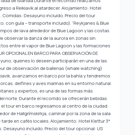
afiada de Islandia Durante el recorrido realizamos
eso a Reikiavik al atardecer. Alojamiento: Hotel
ar). Comidas: Desayuno incluido. Precio del tour
, con guía – transporte incluido). “Reykjanes & Blue
os de lava alrededor de Blue Lagoon y las costas
e observar la danza de la aurora en zonas sin
ctos entre el vapor de Blue Lagoon y las formaciones
 – TOUR OPCIONAL EN BARCO PARA OBSERVACIÓN DE
uno, quienes lo deseen participarán en una de las
tour de observación de ballenas (whale watching)
ikiavik, avanzamos en barco por la bahía y tendremos
orcas, delfines y aves marinas en su entorno natural.
pitanes y expertos, es una de las formas más
del norte. Durante el recorrido se ofrecerán bebidas
s el tour en barco regresamos al centro de la ciudad.
dedor de Hallgrímskirkja, caminar por la zona de la sala
tarde en cafés locales. Alojamiento: Hotel Klettur 3*
as: Desayuno incluido. Precio del tour opcional: US