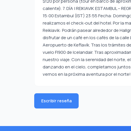
$120 por persona (tour en barco de aproxi
caliente). 7. DÍA | REIKIAVIK ESTAMBUL – REG
15:00 Estambul (IST) 23:55 Fecha: Domingo
realizamos el check-out del hotel. Por la 
Reikiavik: Podrán pasear alrededor de Hallgr
disfrutar de un café en los cafés de la calle
Aeropuerto de Keflavík. Tras los trámites d
vuelo FI900 de Icelandair. Tras aproximadam
nuestro viaje. Con la serenidad del norte, 
danzando en el cielo, completamos juntos e
vernos en la próxima aventura por el norte!
Escribir reseña