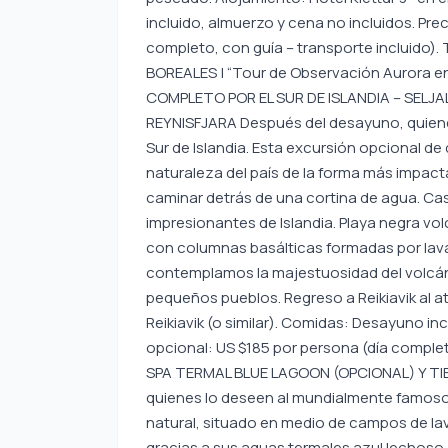
incluido, almuerzo y cena no incluidos. Prec
completo, con guía – transporte inclui
BOREALES | “Tour de Observación Aurora en 
COMPLETO POR EL SUR DE ISLANDIA – SELJ
REYNISFJARA Después del desayuno, quienes
Sur de Islandia. Esta excursión opcional de
naturaleza del país de la forma más impact
caminar detrás de una cortina de agua. Ca
impresionantes de Islandia. Playa negra vol
con columnas basálticas formadas por lava 
contemplamos la majestuosidad del volcán 
pequeños pueblos. Regreso a Reikiavik al at
Reikiavik (o similar). Comidas: Desayuno inc
opcional: US $185 por persona (día completo,
SPA TERMAL BLUE LAGOON (OPCIONAL) Y TIE
quienes lo deseen al mundialmente famoso 
natural, situado en medio de campos de lav
gracias a sus aguas termales azul lechoso