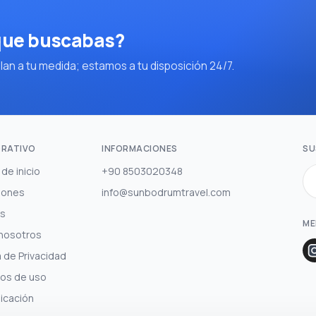
 que buscabas?
an a tu medida; estamos a tu disposición 24/7.
RATIVO
INFORMACIONES
SU
de inicio
+90 8503020348
iones
info@sunbodrumtravel.com
es
ME
nosotros
a de Privacidad
os de uso
icación