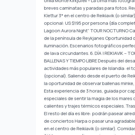
orilla Monte Kirkjufell – La cima más fotogr
breves caminatas y paradas para fotos. Regr
Klettur 3* en el centro de Reikiavik (o simil
opcional: US $195 por persona (día completo
Lagoon Aurora Night” TOUR NOCTURNO Camp
de la península de Reykjanes Oportunidad d
iluminación. Escenarios fotográficos perfe
de lava circundantes. 6. DÍA | REIKIAVIK
BALLENAS Y TIEMPO LIBRE Después del desay
actividades más populares de Islandia: el 
(opcional). Saliendo desde el puerto de Re
la oportunidad de observar ballenas minke, 
Esta experiencia de 3 horas, guiada por ca
especiales de sentir la magia de los mares 
calientes y trajes térmicos especiales. Tra
El resto del día es libre: podrán pasear alre
de conciertos Harpa o pasar una agradable 
en el centro de Reikiavik (o similar). Comid