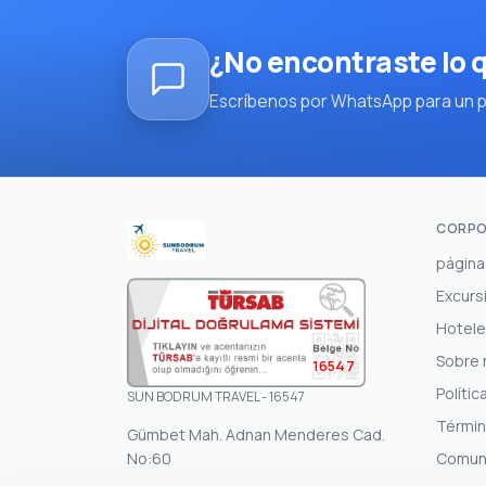
¿No encontraste lo
Escríbenos por WhatsApp para un pl
CORPO
página 
Excurs
Hotel
Sobre 
16547
Polític
SUN BODRUM TRAVEL - 16547
Términ
Gümbet Mah. Adnan Menderes Cad.
No:60
Comun