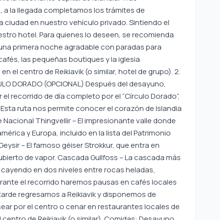
 a la llegada completamos los trámites de
a ciudad en nuestro vehículo privado. Sintiendo el
uestro hotel. Para quienes lo deseen, se recomienda
: una primera noche agradable con paradas para
cafés, las pequeñas boutiques y la iglesia
 en el centro de Reikiavik (o similar, hotel de grupo). 2.
CULO DORADO (OPCIONAL) Después del desayuno,
 el recorrido de día completo por el “Círculo Dorado”,
. Esta ruta nos permite conocer el corazón de Islandia
e Nacional Thingvellir – El impresionante valle donde
érica y Europa, incluido en la lista del Patrimonio
eysir – El famoso géiser Strokkur, que entra en
cubierto de vapor. Cascada Gullfoss – La cascada más
 cayendo en dos niveles entre rocas heladas,
ante el recorrido haremos pausas en cafés locales
a tarde regresamos a Reikiavik y disponemos de
ear por el centro o cenar en restaurantes locales de
l centro de Reikiavik (o similar). Comidas: Desayuno