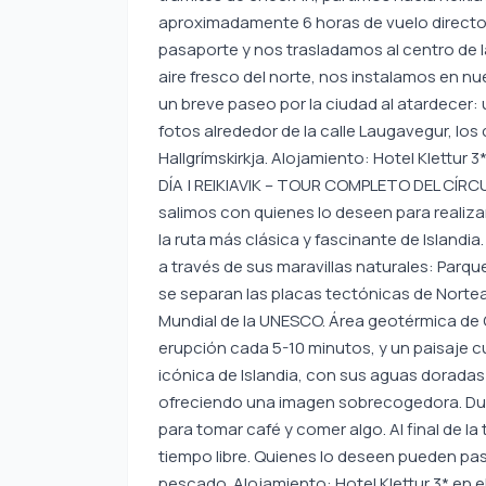
aproximadamente 6 horas de vuelo directo,
pasaporte y nos trasladamos al centro de l
aire fresco del norte, nos instalamos en n
un breve paseo por la ciudad al atardecer
fotos alrededor de la calle Laugavegur, los 
Hallgrímskirkja. Alojamiento: Hotel Klettur 3*
DÍA | REIKIAVIK – TOUR COMPLETO DEL CÍR
salimos con quienes lo deseen para realizar
la ruta más clásica y fascinante de Islandia
a través de sus maravillas naturales: Parqu
se separan las placas tectónicas de Norteam
Mundial de la UNESCO. Área geotérmica de G
erupción cada 5-10 minutos, y un paisaje 
icónica de Islandia, con sus aguas doradas
ofreciendo una imagen sobrecogedora. Dur
para tomar café y comer algo. Al final de l
tiempo libre. Quienes lo deseen pueden pas
pescado. Alojamiento: Hotel Klettur 3* en e