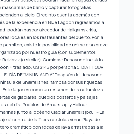
n mascarillas de barro y capturar fotografías
ascienden al cielo. El recinto cuenta además con
ués de la experiencia en Blue Lagoon regresamos a
iudad: podrán pasear alrededor de Hallgrímskirkja,
res locales en los restaurantes del puerto. Por la
 permiten, existe la posibilidad de unirse a un breve
rganizado por nuestro guía (con suplemento).
e Reikiavik (o similar). Comidas: Desayuno incluido.
goon + traslado: US $145 por persona 5. DÍA | TOUR
 EL DÍA DE “MINI ISLANDIA” Después del desayuno,
enínsula de Snæfellsnes, famosa por sus riquezas
l). Este lugar es como un resumen de la naturaleza
rtas de glaciares, pueblos costeros y paisajes
del día: Pueblos de Arnarstapi y Hellnar –
arinas junto al océano Glaciar Snæfellsjökull – La
je al centro de la Tierra de Jules Verne Playa de
tero dramático con rocas de lava arrastradas a la