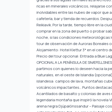
ricas en minerales volcánicos, relajarse co
inolvidables entre las nubes de vapor que 
cafetería, bar y tienda de recuerdos. Desp
Reikiavik. Por la tarde, tiempo libre en la c
comprar en la zona del puerto o probar sabo
noche, si las condiciones meteorológicas lo
tour de observación de Auroras Boreales o
Alojamiento: Hotel Klettur 3* en el centro d
Precio del tour opcional: Entrada a Blue La
OPCIONAL A LA PENÍNSULA DE SNÆFELLSNES –
partimos con quienes lo deseen hacia la p
naturales, en el oeste de Islandia (opciona
islandesa: campos de lava, montañas cubie
volcánicos impactantes… Puntos destacados 
Acantilados de basalto y colonias de aves m
legendaria montaña que inspiró la novela Via
arena negra Djúpalónssandur – Paisaje cos