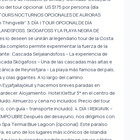
io del tour opcional: US $175 por persona (día
do). TOURS NOCTURNOS OPCIONALES DE AURORAS
Thingvellir” 3. DÍA | TOUR OPCIONAL DE DÍA
ALANDSFOSS, SKÓGAFOSS Y LA PLAYA NEGRA DE
 lo deseen se unirán al legendario tour de la Costa
 día completo permite experimentar la fuerza de la
ante: Cascada Seljalandsfoss – La experiencia de
scada Skógafoss – Una de las cascadas más altas e
cánica de Reynisfjara – La playa más famosa del país,
y olas gigantes. A lo largo del camino
Eyjafjallajökull y hacemos breves paradas en
ardecer. Alojamiento: Hotel Klettur 3* en el centro de
luido. Almuerzo y cena no incluidos. Precio del tour
 con guía – transporte incluido). 4. DÍA | REIKIAVIK –
MPO LIBRE Después del desayuno, nos dirigimos con
Spa Termal Blue Lagoon (opcional). Este paraíso
a, es uno de los lugares más icónicos de Islandia
. Aquí los huéspedes podrán nadar en aguas cálidas