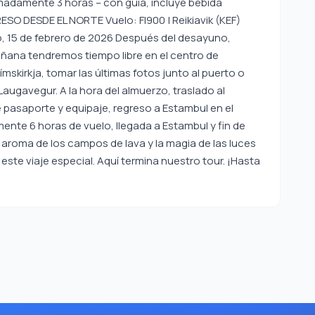
madamente 3 horas – con guía, incluye bebida
RESO DESDE EL NORTE Vuelo: FI900 | Reikiavik (KEF)
, 15 de febrero de 2026 Después del desayuno,
mañana tendremos tiempo libre en el centro de
ímskirkja, tomar las últimas fotos junto al puerto o
 Laugavegur. A la hora del almuerzo, traslado al
e pasaporte y equipaje, regreso a Estambul en el
ente 6 horas de vuelo, llegada a Estambul y fin de
el aroma de los campos de lava y la magia de las luces
ste viaje especial. Aquí termina nuestro tour. ¡Hasta