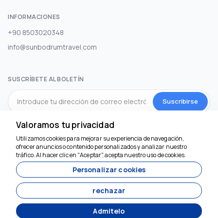
INFORMACIONES
+90 8503020348
info@sunbodrumtravel.com
SUSCRÍBETE AL BOLETÍN
Suscribirse
Valoramos tu privacidad
MEDIOS DE COMUNICACIÓN SOCIAL
Utilizamos cookies para mejorar su experiencia de navegación,
Estamos aquí para
ofrecer anuncios o contenido personalizados y analizar nuestro
ayudar
tráfico. Al hacer clic en "Aceptar", acepta nuestro uso de cookies.
Personalizar cookies
rechazar
Admitelo
Desarrollado por