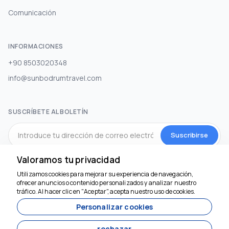
Comunicación
INFORMACIONES
+90 8503020348
info@sunbodrumtravel.com
SUSCRÍBETE AL BOLETÍN
Suscribirse
Valoramos tu privacidad
MEDIOS DE COMUNICACIÓN SOCIAL
Utilizamos cookies para mejorar su experiencia de navegación,
Estamos aquí para
ofrecer anuncios o contenido personalizados y analizar nuestro
ayudar
tráfico. Al hacer clic en "Aceptar", acepta nuestro uso de cookies.
Personalizar cookies
rechazar