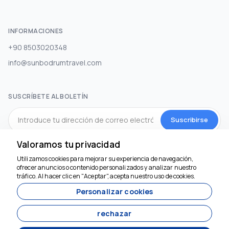
INFORMACIONES
+90 8503020348
info@sunbodrumtravel.com
SUSCRÍBETE AL BOLETÍN
Suscribirse
Valoramos tu privacidad
MEDIOS DE COMUNICACIÓN SOCIAL
Utilizamos cookies para mejorar su experiencia de navegación,
Estamos aquí para
ofrecer anuncios o contenido personalizados y analizar nuestro
ayudar
tráfico. Al hacer clic en "Aceptar", acepta nuestro uso de cookies.
Personalizar cookies
rechazar