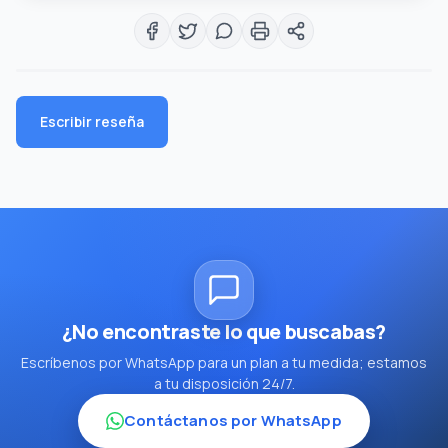
Escribir reseña
¿No encontraste lo que buscabas?
Escríbenos por WhatsApp para un plan a tu medida; estamos
a tu disposición 24/7.
Contáctanos por WhatsApp