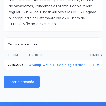
trámites de entrega de equipaje, check-in y control
de pasaportes, volaremos a Estambul con el vuelo
regular TK1926 de Turkish Airlines a las 18:05. Llegada
al Aeropuerto de Estambul a las 23:15, hora de
Turquía, y fin de la excursión.
Tabla de precios
FECHA
OPCIÓN
HABITACI
22.10.2026
3 &amp; 4 Yıldızlı Şehir Dışı Oteller
979 €
Escribir reseña