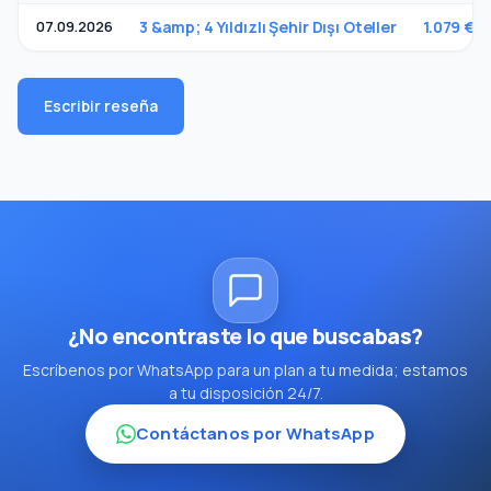
07.09.2026
3 &amp; 4 Yıldızlı Şehir Dışı Oteller
1.079 €
Escribir reseña
¿No encontraste lo que buscabas?
Escríbenos por WhatsApp para un plan a tu medida; estamos
a tu disposición 24/7.
Contáctanos por WhatsApp