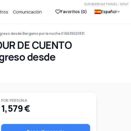
SUN BODRUM TRAVEL - 16547
Favoritos (
0
)
Español
tros
Comunicación
so desde Bergamo por la noche || 16635||21831
OUR DE CUENTO
egreso desde
POR PERSONA
1,579 €