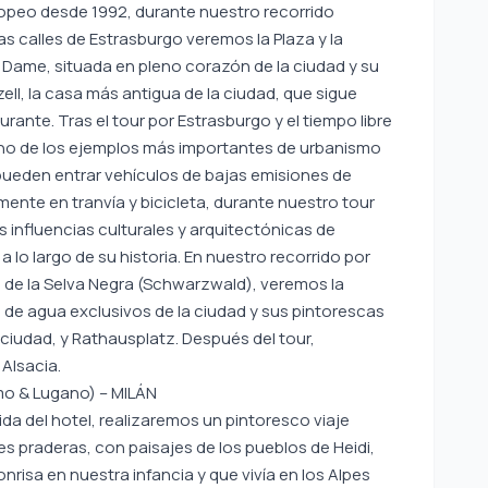
opeo desde 1992, durante nuestro recorrido
as calles de Estrasburgo veremos la Plaza y la
 Dame, situada en pleno corazón de la ciudad y su
ll, la casa más antigua de la ciudad, que sigue
ante. Tras el tour por Estrasburgo y el tiempo libre
 uno de los ejemplos más importantes de urbanismo
pueden entrar vehículos de bajas emisiones de
lmente en tranvía y bicicleta, durante nuestro tour
as influencias culturales y arquitectónicas de
a lo largo de su historia. En nuestro recorrido por
 de la Selva Negra (Schwarzwald), veremos la
 de agua exclusivos de la ciudad y sus pintorescas
la ciudad, y Rathausplatz. Después del tour,
Alsacia.
mo & Lugano) – MILÁN
da del hotel, realizaremos un pintoresco viaje
 praderas, con paisajes de los pueblos de Heidi,
risa en nuestra infancia y que vivía en los Alpes