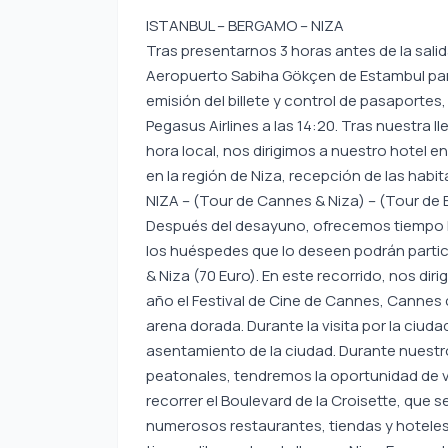
ISTANBUL – BERGAMO – NIZA
Tras presentarnos 3 horas antes de la salid
Aeropuerto Sabiha Gökçen de Estambul para
emisión del billete y control de pasaportes
Pegasus Airlines a las 14:20. Tras nuestra l
hora local, nos dirigimos a nuestro hotel en
en la región de Niza, recepción de las habi
NIZA – (Tour de Cannes & Niza) – (Tour de
Después del desayuno, ofrecemos tiempo lib
los huéspedes que lo deseen podrán parti
& Niza (70 Euro). En este recorrido, nos di
año el Festival de Cine de Cannes, Cannes
arena dorada. Durante la visita por la ciud
asentamiento de la ciudad. Durante nuestr
peatonales, tendremos la oportunidad de v
recorrer el Boulevard de la Croisette, que s
numerosos restaurantes, tiendas y hoteles d