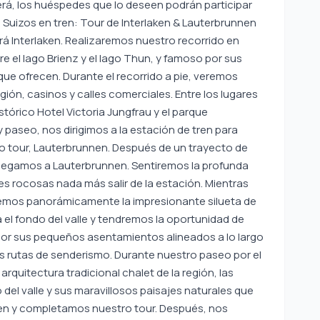
cerá, los huéspedes que lo deseen podrán participar
Suizos en tren: Tour de Interlaken & Lauterbrunnen
erá Interlaken. Realizaremos nuestro recorrido en
re el lago Brienz y el lago Thun, y famoso por sus
 que ofrecen. Durante el recorrido a pie, veremos
gión, casinos y calles comerciales. Entre los lugares
órico Hotel Victoria Jungfrau y el parque
y paseo, nos dirigimos a la estación de tren para
tro tour, Lauterbrunnen. Después de un trayecto de
 llegamos a Lauterbrunnen. Sentiremos la profunda
es rocosas nada más salir de la estación. Mientras
remos panorámicamente la impresionante silueta de
l fondo del valle y tendremos la oportunidad de
por sus pequeños asentamientos alineados a lo largo
sus rutas de senderismo. Durante nuestro paseo por el
quitectura tradicional chalet de la región, las
del valle y sus maravillosos paisajes naturales que
ken y completamos nuestro tour. Después, nos