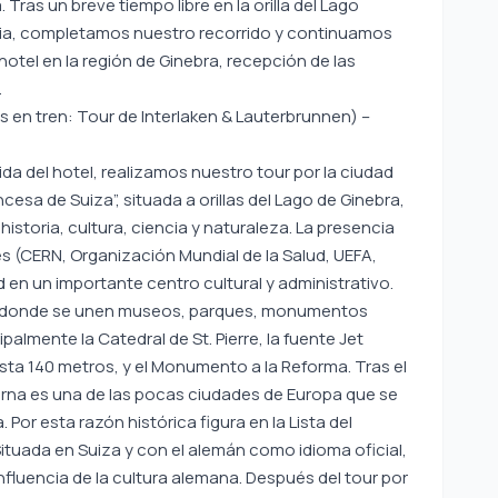
 Tras un breve tiempo libre en la orilla del Lago
cia, completamos nuestro recorrido y continuamos
hotel en la región de Ginebra, recepción de las
.
 en tren: Tour de Interlaken & Lauterbrunnen) –
da del hotel, realizamos nuestro tour por la ciudad
cesa de Suiza”, situada a orillas del Lago de Ginebra,
storia, cultura, ciencia y naturaleza. La presencia
s (CERN, Organización Mundial de la Salud, UEFA,
d en un importante centro cultural y administrativo.
ad donde se unen museos, parques, monumentos
ipalmente la Catedral de St. Pierre, la fuente Jet
sta 140 metros, y el Monumento a la Reforma. Tras el
Berna es una de las pocas ciudades de Europa que se
Por esta razón histórica figura en la Lista del
Situada en Suiza y con el alemán como idioma oficial,
influencia de la cultura alemana. Después del tour por