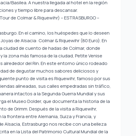
acia/Basilea. A nuestra llegada al hotel en la región
ciones y tiempo libre para descansar.
: Tour de Colmar & Riquewihr) – ESTRASBURGO –
asburgo. En el camino, los huéspedes que lo deseen
 Joyas de Alsacia: Colmar & Riquewihr (80 Euro). En
 la ciudad de cuento de hadas de Colmar, donde
y la zona más famosa de la ciudad, Petite Venise
s alrededor del Rin. En este entorno único rodeado
unidad de degustar muchos sabores deliciosos y
iente punto de visita es Riquewihr, famoso por sus
tiendas alineadas, sus calles empedradas sin tráfico,
manera intactos a la Segunda Guerra Mundial y sus
ga el Museo Dolder, que documenta la historia de la
to de Grimm. Después de la visita a Riquewihr,
a frontera entre Alemania, Suiza y Francia, y
e Alsacia, Estrasburgo nos recibe con una belleza
ta en la Lista del Patrimonio Cultural Mundial de la