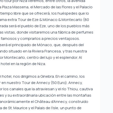
tro tour por Niza veremos, entre otros, la avenida
a Plaza Massena, el Mercado de las Flores y el Palacio
el tiempo libre que se ofrecerá, los huéspedes que lo
rama extra Tour de Eze & Mónaco & Montecarlo (80
arada será el pueblo de Eze, uno de los pueblos más
as vistas, donde visitaremos una fábrica de perfumes
s famosos y comprarlos a precios ventajosos.
será el principado de Mónaco, que, después del
do situado en la Riviera Francesa, y tras nuestra
 Montecarlo, centro del lujo y el esplendor. Al
 hotel en la región de Niza.
l hotel, nos dirigimos a Ginebra. En el camino, los
 en nuestro Tour de Annecy (50 Euro). Annecy,
 los canales que la atraviesan y el río Thiou, cautiva
les y su extraordinaria ubicación entre las montañas
s panorámicamente el Château d’Annecy, construido
ia de St. Maurice y el Palais de l’Isle, un punto de