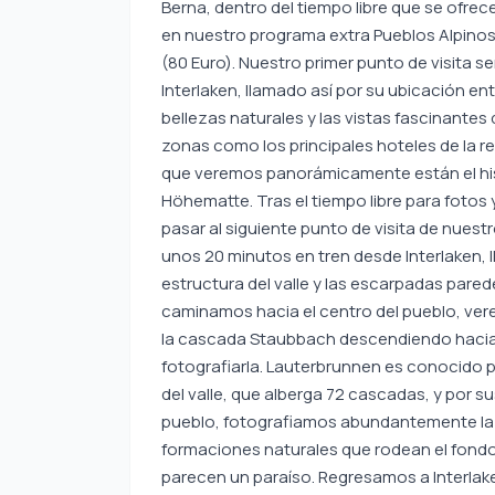
Berna, dentro del tiempo libre que se ofre
en nuestro programa extra Pueblos Alpinos 
(80 Euro). Nuestro primer punto de visita s
Interlaken, llamado así por su ubicación ent
bellezas naturales y las vistas fascinantes
zonas como los principales hoteles de la re
que veremos panorámicamente están el hist
Höhematte. Tras el tiempo libre para fotos 
pasar al siguiente punto de visita de nues
unos 20 minutos en tren desde Interlaken,
estructura del valle y las escarpadas pared
caminamos hacia el centro del pueblo, ve
la cascada Staubbach descendiendo hacia e
fotografiarla. Lauterbrunnen es conocido 
del valle, que alberga 72 cascadas, y por 
pueblo, fotografiamos abundantemente la ar
formaciones naturales que rodean el fondo 
parecen un paraíso. Regresamos a Interla