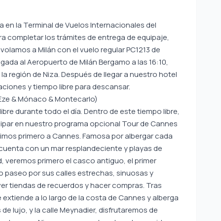
a en la Terminal de Vuelos Internacionales del
 completar los trámites de entrega de equipaje,
, volamos a Milán con el vuelo regular PC1213 de
legada al Aeropuerto de Milán Bergamo a las 16:10,
 la región de Niza. Después de llegar a nuestro hotel
taciones y tiempo libre para descansar.
 Eze & Mónaco & Montecarlo)
re durante todo el día. Dentro de este tiempo libre,
cipar en nuestro programa opcional Tour de Cannes
rigimos primero a Cannes. Famosa por albergar cada
 cuenta con un mar resplandeciente y playas de
ad, veremos primero el casco antiguo, el primer
o paseo por sus calles estrechas, sinuosas y
er tiendas de recuerdos y hacer compras. Tras
e extiende a lo largo de la costa de Cannes y alberga
e lujo, y la calle Meynadier, disfrutaremos de