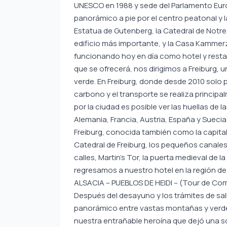
UNESCO en 1988 y sede del Parlamento Eur
panorámico a pie por el centro peatonal y l
Estatua de Gutenberg, la Catedral de Notre
edificio más importante, y la Casa Kammerze
funcionando hoy en día como hotel y restaur
que se ofrecerá, nos dirigimos a Freiburg,
verde. En Freiburg, donde desde 2010 solo 
carbono y el transporte se realiza principa
por la ciudad es posible ver las huellas de l
Alemania, Francia, Austria, España y Suecia 
Freiburg, conocida también como la capital
Catedral de Freiburg, los pequeños canales
calles, Martin’s Tor, la puerta medieval de 
regresamos a nuestro hotel en la región de 
ALSACIA – PUEBLOS DE HEIDI – (Tour de Co
Después del desayuno y los trámites de sali
panorámico entre vastas montañas y verdes
nuestra entrañable heroína que dejó una son