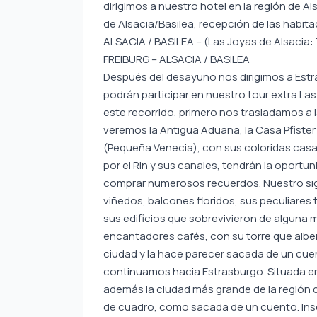
dirigimos a nuestro hotel en la región de Als
de Alsacia/Basilea, recepción de las habita
ALSACIA / BASILEA – (Las Joyas de Alsacia
FREIBURG – ALSACIA / BASILEA
Después del desayuno nos dirigimos a Estr
podrán participar en nuestro tour extra Las
este recorrido, primero nos trasladamos a
veremos la Antigua Aduana, la Casa Pfister 
(Pequeña Venecia), con sus coloridas casa
por el Rin y sus canales, tendrán la oport
comprar numerosos recuerdos. Nuestro sigu
viñedos, balcones floridos, sus peculiares 
sus edificios que sobrevivieron de alguna 
encantadores cafés, con su torre que alber
ciudad y la hace parecer sacada de un cuen
continuamos hacia Estrasburgo. Situada en l
además la ciudad más grande de la región d
de cuadro, como sacada de un cuento. Inscri