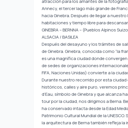
atracción para los amantes de la fotografía.
Annecy, el tercer lago más grande de Fran
hacia Ginebra. Después de llegar a nuestro 
habitaciones y tiempo libre para descansar
GINEBRA – BERNNA – (Pueblos Alpinos Suizos
ALSACIA / BASILEA
Después del desayuno y los trámites de sali
de Ginebra. Ginebra, conocida como “la fran
es una magnífica ciudad donde convergen hi
de sedes de organizaciones internacionale
FIFA, Naciones Unidas) convierte a la ciuda
Durante nuestro recorrido por esta ciud
históricos, calles y aire puro, veremos princ
d’Eau, símbolo de Ginebra y que alcanza ha
tour por la ciudad, nos dirigimos a Berna. 
ha conservado intacta desde la Edad Media. 
Patrimonio Cultural Mundial de la UNESCO. 
la arquitectura de Berna también refleja la 