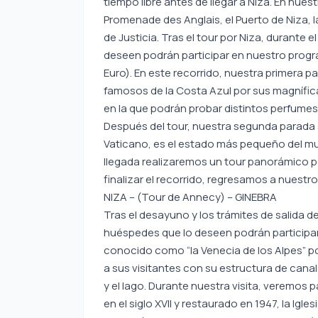
tiempo libre antes de llegar a Niza. En nues
Promenade des Anglais, el Puerto de Niza, l
de Justicia. Tras el tour por Niza, durante 
deseen podrán participar en nuestro prog
Euro). En este recorrido, nuestra primera p
famosos de la Costa Azul por sus magnífic
en la que podrán probar distintos perfume
Después del tour, nuestra segunda parada 
Vaticano, es el estado más pequeño del mun
llegada realizaremos un tour panorámico por
finalizar el recorrido, regresamos a nuestro
NIZA – (Tour de Annecy) – GINEBRA
Tras el desayuno y los trámites de salida de
huéspedes que lo deseen podrán participar
conocido como “la Venecia de los Alpes” por
a sus visitantes con su estructura de cana
y el lago. Durante nuestra visita, veremo
en el siglo XVII y restaurado en 1947, la Igles