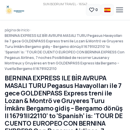
SUN BODRUM TRAVEL - 16547
0
página de inicio
BERNINA EXPRESS ILE BİR AVRUPA MASALI TURU Pegasus Havayolları
ile 7 gece GOLDENPASS Express treni ile Lozan & Montrö ve Gruyeres
Turu İmkânı Bergamo gidiş – Bergamo dönüş || 16791||22110' to
'Spanish' is: 'TOUR DE CUENTO EUROPEO CON BERNINA EXPRESS Con
Pegasus Airlines, 7 noches Posibilidad de recorrer Lausana y
Montreux y Gruyères en tren GOLDENPASS Express Ida Bergamo –
Vuelta Bergamo || 16791||22110
BERNINA EXPRESS ILE BİR AVRUPA
MASALI TURU Pegasus Havayolları ile 7
gece GOLDENPASS Express treni ile
Lozan & Montrö ve Gruyeres Turu
İmkânı Bergamo gidiş – Bergamo dönüş
|| 16791||22110' to 'Spanish' is: 'TOUR DE
CUENTO EUROPEO CON BERNINA