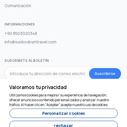
Comunicación
INFORMACIONES
+90 8503020348
info@sunbodrumtravel.com
SUSCRÍBETE AL BOLETÍN
Suscribirse
Valoramos tu privacidad
MEDIOS DE COMUNICACIÓN SOCIAL
Utilizamos cookies para mejorar su experiencia de navegación,
Estamos aquí para
ofrecer anuncios o contenido personalizados y analizar nuestro
ayudar
tráfico. Al hacer clic en "Aceptar", acepta nuestro uso de cookies.
Personalizar cookies
rechazar