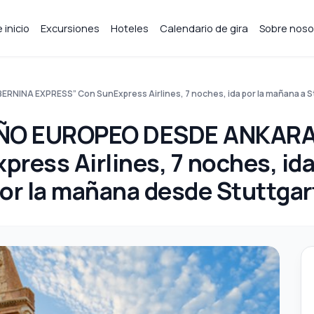
 inicio
Excursiones
Hoteles
Calendario de gira
Sobre noso
A EXPRESS” Con SunExpress Airlines, 7 noches, ida por la mañana a Stutt
EÑO EUROPEO DESDE ANKAR
ess Airlines, 7 noches, ida
por la mañana desde Stuttgart