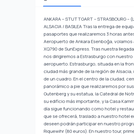
ANKARA – STUTTGART – STRASBOURG – (Los tesoros de Alsacia: Tour de Colmar y Riquewihr) – ALSACIA / BASILEA Tras la entrega de equipaje, el check-in y los trámites de control de pasaportes que realizaremos 3 horas antes del vuelo en la Terminal Internacional de Salidas del Aeropuerto de Ankara Esenboğa, volamos a Stuttgart a las 04:35 en el vuelo directo y regular XQ790 de SunExpress. Tras nuestra llegada al Aeropuerto de Stuttgart a las 06:55 hora local, nos dirigiremos a Estrasburgo con nuestro autobús privado que nos estará esperando en el aeropuerto. Estrasburgo, situada en la frontera entre Alemania, Suiza y Francia y además la ciudad más grande de la región de Alsacia, nos recibirá como salida de un cuento, con la belleza de un cuadro. En el centro de la ciudad, cerrado al tráfico rodado, y durante el recorrido panorámico a pie que realizaremos por sus calles, veremos, entre otros lugares, la Plaza Gutenberg y su estatua, la Catedral de Notre Dame, que se alza en el corazón de la ciudad y es su edificio más importante, y la Casa Kammerzell, la casa más antigua de la ciudad, que hoy en día sigue funcionando como hotel y restaurante. Tras el tour de Estrasburgo y el tiempo libre que se ofrecerá, traslado a nuestro hotel en la región de Alsacia/Basilea. En ruta, quienes lo deseen podrán participar en nuestro programa extra Tour de los tesoros de Alsacia: Colmar y Riquewihr (80 euros). En nuestro tour, primero nos dirigiremos a la ciudad de cuento de Colmar, donde veremos la Antigua Aduana, la Casa Pfister y, alrededor del Rin, las coloridas casas de la zona más famosa de la ciudad, Petite Venise (la Pequeña Venecia). En este entorno único rodeado por el Rin y sus canales, tendréis la oportunidad de degustar numerosos sabores deliciosos y también adquirir muchos recuerdos. El siguiente punto de visita será Riquewihr, famosa por sus viñedos, sus balcones floridos, sus tiendas alineadas y características, sus calles empedradas sin tráfico de vehículos, sus edificios que escaparon de algún modo sin daños de la Segunda Guerra Mundial y sus encantadores cafés; un lugar con su torre que alberga también el Museo Dolder, donde se conserva y transmite hasta nuestros días la historia de la ciudad, y que no desmerece a los cuentos de los hermanos Grimm. Tras la visita a Riquewihr, continuaremos nuestro viaje hacia el hotel en la región de Alsacia/Basilea. Llegada al hotel, distribución de habitaciones y tiempo libre para descansar. ALSACIA / BASILEA – LOS PUEBLOS DE HEIDI & ST. MORITZ – BERNINA EXPRESS / RED TRAIN – MILÁN Después del desayuno y de los trámites de salida del hotel, nos dirigimos a St. Moritz para el inolvidable y hechizante viaje en tren por la línea ferroviaria de Bernina. Tras nuestro recorrido panorámico entre los paisajes de los pueblos de Heidi, la entrañable protagonista que nos dejó una sonrisa en la infancia y que vivía en los Alpes con su abuelo y su mejor amigo Peter, con montañas interminables y praderas verdes como en las imágenes que recordamos de la serie, llegamos a St. Moritz, el paraíso natural de Suiza y punto de encuentro de la jet set. Tras el tiempo libre y un breve recorrido por los alrededores, en función de la hora de salida del tren en la línea de ferrocarril de Bernina, nos dirigimos a la estación para realizar el inolvidable y hechizante trayecto en Bernina Express / Red Train. Durante este viaje de ensueño por esta famosa línea, construida entre 1898 y 1904 y hoy inscrita en la Lista del Patrimonio Mundial de la UNESCO, que hace soñar a multitud de amantes de los viajes, disfrutaremos de paisajes extraordinarios y tendremos la oportunidad de fotografiarlos. Tras aproximadamente 2 horas de agradable viaje en tren, llegamos a la estación de Tirano y regresamos a nuestro hotel en la región de Milán con el vehículo que nos estará esperando. MILÁN – (Tour de Portofino en barco) – NIZA Después del desayuno y de los trámites de salida del hotel, partimos para realizar nuestro tour por la ciudad de Milán. Milán, una de las capitales de la moda de Europa, destaca además por su gastronomía, su ópera y sus iglesias. Aunque es conocida como la capital económica y financiera de Italia, también es el lugar adecuado para disfrutar de las compras y de la experiencia gastronómica. Durante el recorrido por la ciudad de Milán veremos, entre otros lugares destacados, la famosa ópera La Scala, la Plaza del Duomo y su Catedral, y Porta Romano. Al finalizar el tour de Milán, nos ponemos en cami