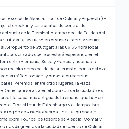
no hacia Niza. En ruta, quienes lo deseen podrán participar en nuestro programa extra Tour de Portofino en barco (65 euros). Portofino, rodeado de casas coloridas y fuente de inspiración de canciones por toda su belleza, hechiza a sus visitantes con sus callejuelas estrechas, sus casas multicolores, sus colinas verdes y su vista digna de admiración del mar Mediterráneo color turquesa. Tras la visita a Portofino, continuamos nuestro viaje hacia Niza. Llegada a nuestro hotel en la región de Niza, distribución de habitaciones y tiempo libre para descansar. NIZA – (Tour de Cannes y Niza) – (Tour de Eze, Mónaco y Montecarlo) Después del desayuno en el hotel, ofrecemos tiempo libre durante todo el día. Dentro de este tiempo libre, quienes lo deseen podrán participar en nuestro programa extra Tour de Cannes y Niza (70 euros). En este tour nos dirigimos primero a Cannes. Famosa por albergar cada año el Festival de Cine de Cannes, Cannes cuenta con un mar resplandeciente y playas de arena dorada. Durante el recorrido por la ciudad veremos primero el casco antiguo, el primer asentamiento de la ciudad. Durante nuestro paseo por sus callejuelas estrechas, sinuosas y peatonales del casco antiguo, tendremos la oportunidad de ver tiendas de recuerdos y hacer compras. Tras la visita al bulevar La Croisette, que se extiende a lo largo de la costa de Cannes y alberga numerosos restaurantes de lujo, tiendas y hoteles, y a la calle Meynadier, tras el tiempo libre que se ofrecerá, llegamos a Niza. En nuestro tour por Niza veremos, entre otros lugares, la avenida Promenade des Anglais, el Puerto de Niza, la Plaza Massena, el Mercado de las Flores y el Palacio de Justicia. Tras el tour de Niza, durante el tiempo libre que se ofrecerá, quienes lo deseen podrán participar en nuestro programa extra Tour de Eze, Mónaco y Montecarlo (80 euros). En este tour, nuestra primera parada será el pueblo de Eze, uno de los más famosos de la Costa Azul por sus magníficas vistas, donde visitaremos una fábrica de perfumes en la que podréis probar perfumes muy bellos y famosos y comprarlos a precios ventajosos. Después del tour, nuestra segunda parada será el principado de Mónaco, situado en la Riviera francesa y, después del Vaticano, el país más pequeño del mundo. A nuestra llegada realizaremos un recorrido panorámico por Montecarlo, el centro del lujo y el esplendor. Después del tour, regresamos a nuestro hotel en la región de Niza. NIZA – (Tour de Annecy) – GINEBRA Después del desayuno y de los trámites de salida del hotel, nos dirigimos a Ginebra. En ruta, quienes lo deseen podrán participar en nuestro programa extra Tour de Annecy (50 euros). Annecy, conocida como la “Venecia de los Alpes” gracias a los canales que la atraviesan y al río Thiou, cautiva a sus visitantes por su estructura de canales y su extraordinaria ubicación entre montañas y lago. Durante la visita veremos panorámicamente el Château d’Annecy, construido en el siglo XVII y restaurado en 1947, la Iglesia de Saint Maurice y el Palais de l’Isle, un punto muy atractivo para los amantes de la fotografía. Tras un breve tiempo libre a orillas del Lago de Annecy, el tercero más grande de Francia, completamos el tour y continuamos nuestro viaje hacia Ginebra. Llegada al hotel, distribución de habitaciones y tiempo libre para descansar. GINEBRA – BERNA – (Tour de los pueblos alpinos suizos en tren: Interlaken y Lauterbrunnen) – ALSACIA / BASILEA Después del desayuno y de los trámites de salida del hotel, partimos para realizar nuestro tour por Ginebra. Conocida como la “francesa de Suiza” y situada a orillas del Lago Lemán, Ginebra es una ciudad donde se unen la historia, la cultura, la ciencia y la naturaleza. La presencia en Ginebra de sedes de organizaciones internacionales como el CERN, la Organización Mundial de la Salud, la UEFA, la FIFA y las Naciones Unidas convierte a la ciudad en un centro cultural y administrativo. Durante nuestro recorrido por Ginebra, donde se combinan museos, parques, monumentos históricos, calles y aire limpio, veremos entre otros lugares la Catedral de San Pedro, la fuente Jet d’Eau, símbolo de Ginebra y que alcanza hasta 140 metros de altura, y el Monumento a la Reforma. Tras el tour por la ciudad, nos dirigimos a Berna. Berna es una de las pocas ciudades de Europa que se ha conservado intacta desde la Edad Media. Debido a su tejido histórico, figura en la Lista del Patrimonio Mundial de la UNESCO. En Berna, situada en Suiza y donde el idioma oficial es el alemán, también se percibe la influencia de la cultura alemana en su arquitectura. Tras el tour por Berna, quienes lo deseen podrán participar en nuestro programa extra Tour de los pueblos alpinos suizos en tren: Interlaken y Lauterbrunnen (80 euros). La primera parada será Interlaken. Situada entre el lago Brienz y el lago Thun, de ahí su nombre “inter-lakes”, Interlaken es famosa por su belleza natural y sus vistas cautivadoras. Realizaremos nuestro tour a pie por una ruta que incluye los principales hoteles de la región, casinos y calles comerciales. Entre los lugares que veremos panorámicamente se encuentran el histórico Hotel Victoria Jungfrau y el parque Höhematte. Tras el tiempo libre para fotos y paseo, nos dirigimos a la estación de tren para la siguiente parada del tour, Lauterbrunnen. Tomando el tren desde Interlaken, llegamos a Lauterbrunnen tras aproximadamente 20 minutos de viaje. Desde la estación percibiremos la profundidad del valle y sus escarpadas paredes