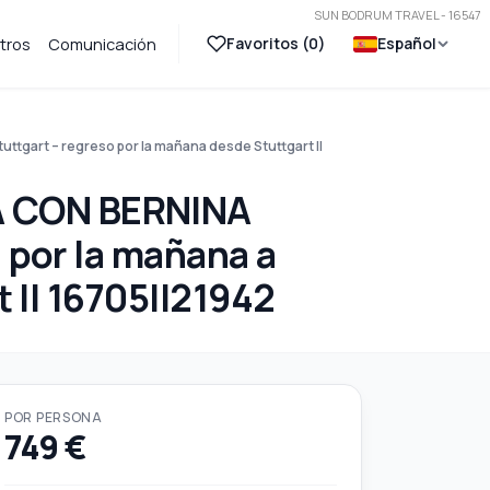
SUN BODRUM TRAVEL - 16547
Favoritos (
0
)
Español
tros
Comunicación
gart – regreso por la mañana desde Stuttgart ||
A CON BERNINA
 por la mañana a
 || 16705||21942
POR PERSONA
749 €