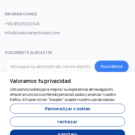
INFORMACIONES
+90 8503020348
info@sunbodrumtravel.com
SUSCRÍBETE AL BOLETÍN
Suscribirse
Valoramos tu privacidad
MEDIOS DE COMUNICACIÓN SOCIAL
Utilizamos cookies para mejorar su experiencia de navegación,
Estamos aquí para
ofrecer anuncios o contenido personalizados y analizar nuestro
ayudar
tráfico. Al hacer clic en "Aceptar", acepta nuestro uso de cookies.
Personalizar cookies
rechazar
Admitelo
Desarrollado por